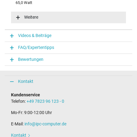
65,0 Watt
Eingangsspannung
100-240V / 50-60Hz
Weitere
Energieeffizienz
VI
Funktions-LED
Videos & Beiträge
Funktions-LED im Stecker
FAQ/Expertentipps
Notebook Stecker
Bewertungen
Steckertyp / -form
rund / 180° gerade
Steckerlänge (mm)
9,5 mm
Kontakt
Steckerdurchmesser außen / innen
4,5 mm / 2,9 mm
Kundenservice
Stift im Stecker
Telefon:
+49 7823 96 123 - 0
Ja
Länge Anschlusskabel (m) (ca.)
Mo-Fr: 9:00-12:00 Uhr
1.75 m
E-Mail:
info@ipc-computer.de
Maße
Kontakt