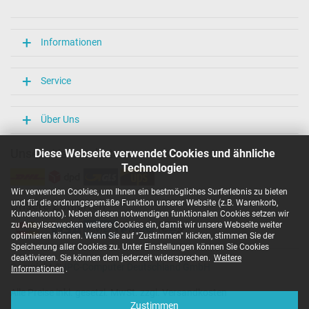
Länge / Breite / Höhe
106 mm / 47 mm / 29 mm
Weitere Daten
Informationen
Überlast-, kurzschluss- und überhitzungsgeschützt
Ja
Service
Prüfsiegel
CCC
CE
Über Uns
EAC
IRAM
Unsere Versandarten
Diese Webseite verwendet Cookies und ähnliche
N
Technologien
NOM NYCE
PCT
Wir verwenden Cookies, um Ihnen ein bestmögliches Surferlebnis zu bieten
PSE
und für die ordnungsgemäße Funktion unserer Website (z.B. Warenkorb,
Unsere Zahlarten
SEC
Kundenkonto). Neben diesen notwendigen funktionalen Cookies setzen wir
Singapore Safety Mark
zu Anaylsezwecken weitere Cookies ein, damit wir unsere Webseite weiter
TÜV Argentina Certificado
optimieren können. Wenn Sie auf "Zustimmen" klicken, stimmen Sie der
TÜV Geprüfte Sicherheit
Speicherung aller Cookies zu. Unter Einstellungen können Sie Cookies
UKCA
deaktivieren. Sie können dem jederzeit widersprechen.
Weitere
Copyright ©
IPC-Computer Deutschland GmbH
UL Listed
Informationen
.
Ukraine Safety
Alle Preise inkl. gesetzl. MwSt. zzgl. Versandkosten
Kategorisierung
Zustimmen