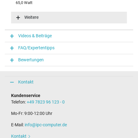
65,0 Watt
Eingangsspannung
100-240V / 50-60Hz
Weitere
Energieeffizienz
VI
Funktions-LED
Videos & Beiträge
Funktions-LED im Stecker
FAQ/Expertentipps
Notebook Stecker
Bewertungen
Steckertyp / -form
rund / 180° gerade
Steckerlänge (mm)
9,5 mm
Kontakt
Steckerdurchmesser außen / innen
4,5 mm / 2,9 mm
Kundenservice
Stift im Stecker
Telefon:
+49 7823 96 123 - 0
Ja
Länge Anschlusskabel (m) (ca.)
Mo-Fr: 9:00-12:00 Uhr
1.75 m
E-Mail:
info@ipc-computer.de
Maße
Kontakt