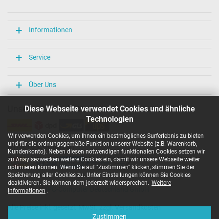
Länge / Breite / Höhe
106 mm / 47 mm / 29 mm
Weitere Daten
Informationen
Überlast-, kurzschluss- und überhitzungsgeschützt
Ja
Service
Prüfsiegel
CCC
CE
Über Uns
EAC
IRAM
Unsere Versandarten
Diese Webseite verwendet Cookies und ähnliche
N
Technologien
NOM NYCE
PCT
Wir verwenden Cookies, um Ihnen ein bestmögliches Surferlebnis zu bieten
PSE
und für die ordnungsgemäße Funktion unserer Website (z.B. Warenkorb,
Unsere Zahlarten
SEC
Kundenkonto). Neben diesen notwendigen funktionalen Cookies setzen wir
Singapore Safety Mark
zu Anaylsezwecken weitere Cookies ein, damit wir unsere Webseite weiter
TÜV Argentina Certificado
optimieren können. Wenn Sie auf "Zustimmen" klicken, stimmen Sie der
TÜV Geprüfte Sicherheit
Speicherung aller Cookies zu. Unter Einstellungen können Sie Cookies
UKCA
deaktivieren. Sie können dem jederzeit widersprechen.
Weitere
Copyright ©
IPC-Computer Deutschland GmbH
UL Listed
Informationen
.
Ukraine Safety
Alle Preise inkl. gesetzl. MwSt. zzgl. Versandkosten
Kategorisierung
Zustimmen