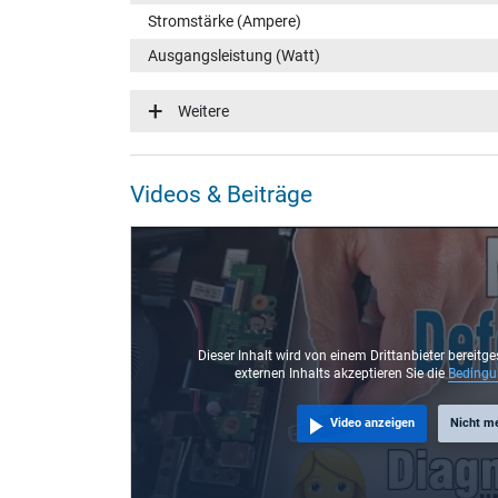
Stromstärke (Ampere)
Ausgangsleistung (Watt)
Eingangsspannung
Weitere
Energieeffizienz
Funktions-LED
Videos & Beiträge
Notebook Stecker
Steckertyp / -form
Steckerlänge (mm)
Steckerdurchmesser außen / innen
Stift im Stecker
Dieser Inhalt wird von einem Drittanbieter bereitge
externen Inhalts akzeptieren Sie die
Beding
Länge Anschlusskabel (m) (ca.)
Video anzeigen
Nicht m
Maße
Länge / Breite / Höhe