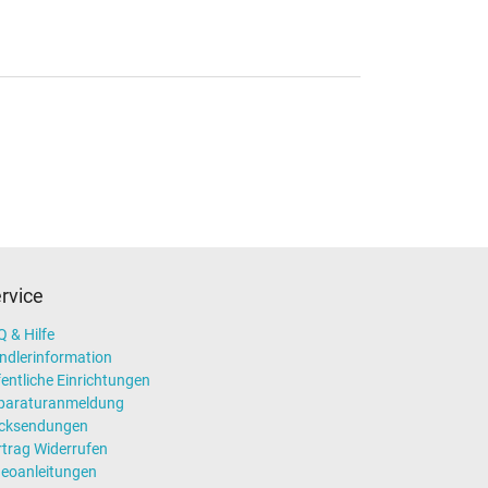
rvice
 & Hilfe
ndlerinformation
entliche Einrichtungen
paraturanmeldung
cksendungen
rtrag Widerrufen
deoanleitungen