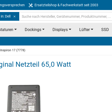
ngsversprechen
Ersatzteilshop & Fachwerkstatt seit 2003
in: Dell
taturen
Dockings
Displays
Lüfter
SSD
Inspiron 17 (7778)
ginal Netzteil 65,0 Watt