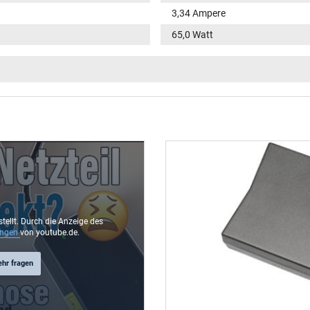
3,34 Ampere
65,0 Watt
100-240V / 50-60Hz
VI
Funktions-LED im Stecker
rund / 180° gerade
9,5 mm
4,5 mm / 2,9 mm
Ja
stellt. Durch die Anzeige des
ungen
von youtube.de.
1.75 m
ehr fragen
106 mm / 47 mm / 29 mm