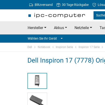
Blitzversand
30 Tage Rückgabe
Lösu
Suche 
Hersteller
Akkus
Netzteile
Tas
Wählen Sie Ihr Gerät
Dell
Notebook
Inspiron Serie
Inspiron 17 Serie
Dell Inspiron 17 (7778) Ori