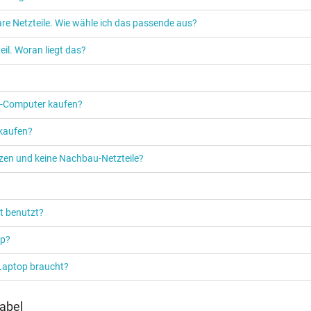
re Netzteile. Wie wähle ich das passende aus?
Netzteil
il. Woran liegt das?
Notebook / Laptop
PC‑Computer kaufen?
 kaufen?
etzen und keine Nachbau-Netzteile?
t benutzt?
op?
 Laptop braucht?
abel