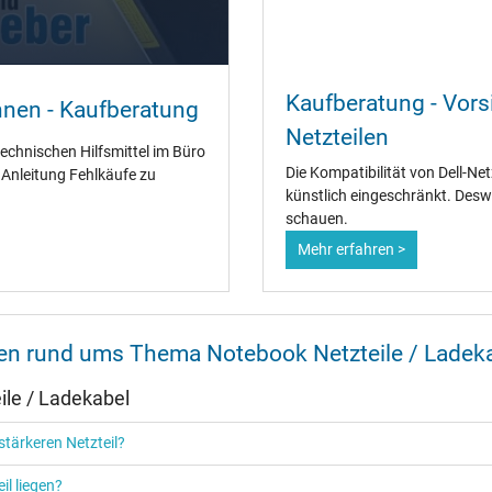
Ja
Kaufberatung - Vorsi
nnen - Kaufberatung
CCC
Netzteilen
CE
technischen Hilfsmittel im Büro
EAC
Die Kompatibilität von Dell-Ne
" Anleitung Fehlkäufe zu
IRAM
künstlich eingeschränkt. Desw
N
schauen.
NOM NYCE
Mehr erfahren >
PCT
PSE
SEC
Singapore Safety Mark
TÜV Argentina Certificado
nen rund ums Thema Notebook Netzteile / Ladek
TÜV Geprüfte Sicherheit
UKCA
le / Ladekabel
UL Listed
Ukraine Safety
tärkeren Netzteil?
il liegen?