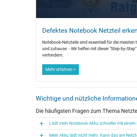
Weitere Daten
Überlast-, kurzschluss- und überhitzungsgeschützt
Defektes Notebook Netzteil erke
Prüfsiegel
Notebook-Netzteile sind essentiell für die meisten 
und zuhause. - Wir helfen mit dieser "Step-by-Step
verhindern.
Mehr erfahren >
Wichtige und nützliche Informatio
Die häufigsten Fragen zum Thema Netztei
Lädt mein Notebook-Akku schneller mit einem s
Mein Akku lädt nicht mehr. Kann das am Netzte