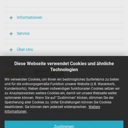
Länge / Breite / Höhe
106 mm / 47 mm / 29 mm
Weitere Daten
Informationen
Überlast-, kurzschluss- und überhitzungsgeschützt
Ja
Service
Prüfsiegel
CCC
CE
Über Uns
EAC
IRAM
Unsere Versandarten
Diese Webseite verwendet Cookies und ähnliche
N
Technologien
NOM NYCE
PCT
Wir verwenden Cookies, um Ihnen ein bestmögliches Surferlebnis zu bieten
PSE
und für die ordnungsgemäße Funktion unserer Website (z.B. Warenkorb,
Unsere Zahlarten
SEC
Kundenkonto). Neben diesen notwendigen funktionalen Cookies setzen wir
Singapore Safety Mark
zu Anaylsezwecken weitere Cookies ein, damit wir unsere Webseite weiter
TÜV Argentina Certificado
optimieren können. Wenn Sie auf "Zustimmen" klicken, stimmen Sie der
TÜV Geprüfte Sicherheit
Speicherung aller Cookies zu. Unter Einstellungen können Sie Cookies
UKCA
deaktivieren. Sie können dem jederzeit widersprechen.
Weitere
Copyright ©
IPC-Computer Deutschland GmbH
UL Listed
Informationen
.
Ukraine Safety
Alle Preise inkl. gesetzl. MwSt. zzgl. Versandkosten
Kategorisierung
Zustimmen