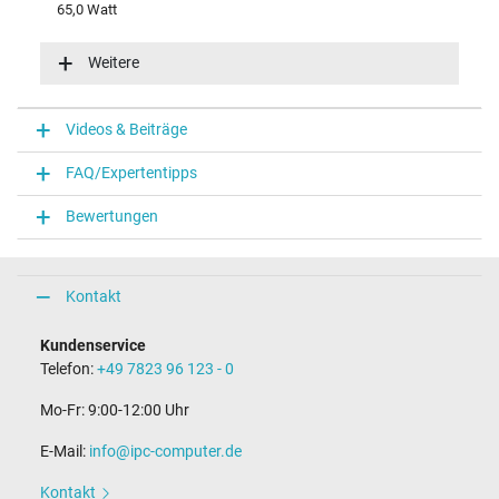
65,0 Watt
Eingangsspannung
100-240V / 50-60Hz
Weitere
Energieeffizienz
VI
Funktions-LED
Videos & Beiträge
Funktions-LED im Stecker
FAQ/Expertentipps
Notebook Stecker
Bewertungen
Steckertyp / -form
rund / 180° gerade
Steckerlänge (mm)
9,5 mm
Kontakt
Steckerdurchmesser außen / innen
4,5 mm / 2,9 mm
Kundenservice
Stift im Stecker
Telefon:
+49 7823 96 123 - 0
Ja
Länge Anschlusskabel (m) (ca.)
Mo-Fr: 9:00-12:00 Uhr
1.75 m
E-Mail:
info@ipc-computer.de
Maße
Kontakt