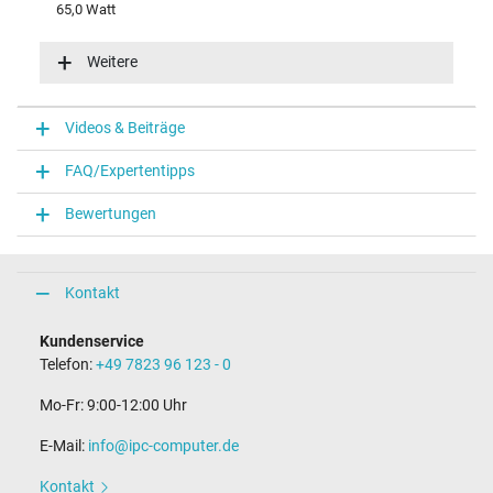
65,0 Watt
Eingangsspannung
100-240V / 50-60Hz
Weitere
Energieeffizienz
VI
Funktions-LED
Videos & Beiträge
Funktions-LED im Stecker
FAQ/Expertentipps
Notebook Stecker
Bewertungen
Steckertyp / -form
rund / 180° gerade
Steckerlänge (mm)
9,5 mm
Kontakt
Steckerdurchmesser außen / innen
4,5 mm / 2,9 mm
Kundenservice
Stift im Stecker
Telefon:
+49 7823 96 123 - 0
Ja
Länge Anschlusskabel (m) (ca.)
Mo-Fr: 9:00-12:00 Uhr
1.75 m
E-Mail:
info@ipc-computer.de
Maße
Kontakt