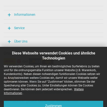
Länge / Breite / Höhe
106 mm / 47 mm / 29 mm
Weitere Daten
Informationen
Überlast-, kurzschluss- und überhitzungsgeschützt
Ja
Service
Prüfsiegel
CCC
CE
Über Uns
EAC
IRAM
Unsere Versandarten
Diese Webseite verwendet Cookies und ähnliche
N
Technologien
NOM NYCE
PCT
Wir verwenden Cookies, um Ihnen ein bestmögliches Surferlebnis zu bieten
PSE
und für die ordnungsgemäße Funktion unserer Website (z.B. Warenkorb,
Unsere Zahlarten
SEC
Kundenkonto). Neben diesen notwendigen funktionalen Cookies setzen wir
Singapore Safety Mark
zu Anaylsezwecken weitere Cookies ein, damit wir unsere Webseite weiter
TÜV Argentina Certificado
optimieren können. Wenn Sie auf "Zustimmen" klicken, stimmen Sie der
TÜV Geprüfte Sicherheit
Speicherung aller Cookies zu. Unter Einstellungen können Sie Cookies
UKCA
deaktivieren. Sie können dem jederzeit widersprechen.
Weitere
Copyright ©
IPC-Computer Deutschland GmbH
UL Listed
Informationen
.
Ukraine Safety
Alle Preise inkl. gesetzl. MwSt. zzgl. Versandkosten
Kategorisierung
Zustimmen