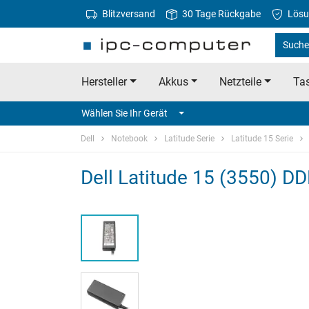
Blitzversand
30 Tage Rückgabe
Lösu
Suche 
Hersteller
Akkus
Netzteile
Tas
Wählen Sie Ihr Gerät
Dell
Notebook
Latitude Serie
Latitude 15 Serie
Dell Latitude 15 (3550) DD