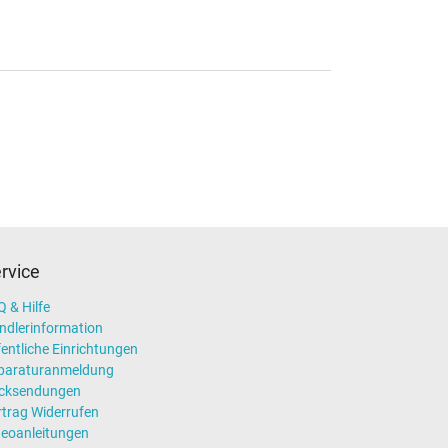
rvice
 & Hilfe
ndlerinformation
entliche Einrichtungen
paraturanmeldung
cksendungen
rtrag Widerrufen
deoanleitungen