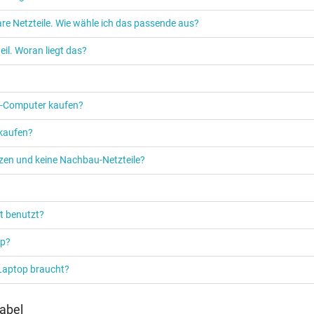
re Netzteile. Wie wähle ich das passende aus?
Netzteil
il. Woran liegt das?
Notebook / Laptop
PC‑Computer kaufen?
 kaufen?
etzen und keine Nachbau-Netzteile?
t benutzt?
op?
 Laptop braucht?
abel