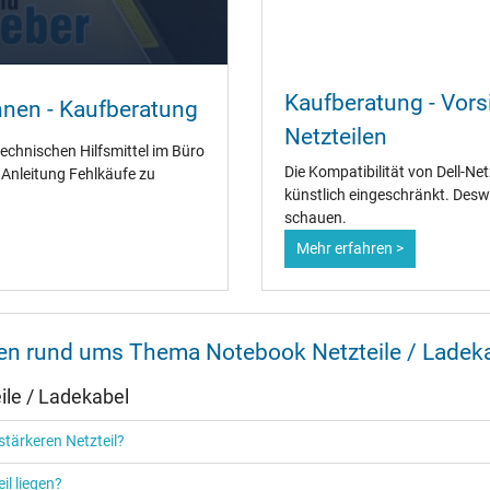
Ja
Kaufberatung - Vorsi
nnen - Kaufberatung
CCC
Netzteilen
CE
technischen Hilfsmittel im Büro
EAC
Die Kompatibilität von Dell-Ne
" Anleitung Fehlkäufe zu
IRAM
künstlich eingeschränkt. Desw
N
schauen.
NOM NYCE
Mehr erfahren >
PCT
PSE
SEC
Singapore Safety Mark
TÜV Argentina Certificado
nen rund ums Thema Notebook Netzteile / Ladek
TÜV Geprüfte Sicherheit
UKCA
le / Ladekabel
UL Listed
Ukraine Safety
tärkeren Netzteil?
il liegen?