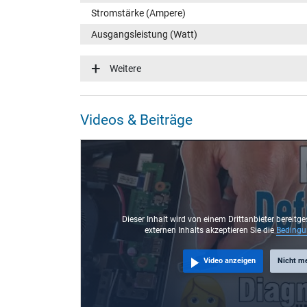
Stromstärke (Ampere)
Ausgangsleistung (Watt)
Eingangsspannung
Weitere
Energieeffizienz
Funktions-LED
Videos & Beiträge
Notebook Stecker
Steckertyp / -form
Steckerlänge (mm)
Steckerdurchmesser außen / innen
Stift im Stecker
Dieser Inhalt wird von einem Drittanbieter bereitge
externen Inhalts akzeptieren Sie die
Beding
Länge Anschlusskabel (m) (ca.)
Video anzeigen
Nicht m
Maße
Länge / Breite / Höhe