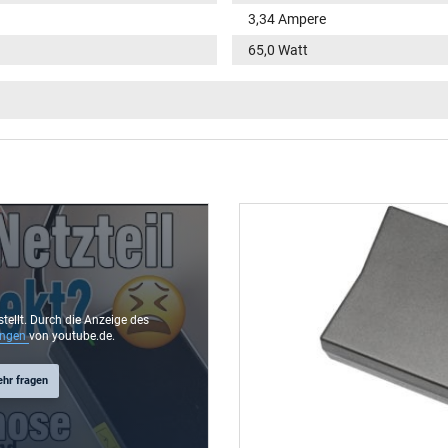
3,34 Ampere
65,0 Watt
100-240V / 50-60Hz
VI
Funktions-LED im Stecker
rund / 180° gerade
9,5 mm
4,5 mm / 2,9 mm
Ja
stellt. Durch die Anzeige des
ungen
von youtube.de.
1.75 m
ehr fragen
106 mm / 47 mm / 29 mm