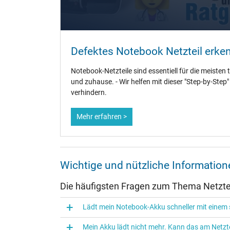
Weitere Daten
Überlast-, kurzschluss- und überhitzungsgeschützt
Defektes Notebook Netzteil erke
Prüfsiegel
Notebook-Netzteile sind essentiell für die meisten 
und zuhause. - Wir helfen mit dieser "Step-by-Step
verhindern.
Mehr erfahren >
Wichtige und nützliche Informatio
Die häufigsten Fragen zum Thema Netztei
Lädt mein Notebook-Akku schneller mit einem s
Mein Akku lädt nicht mehr. Kann das am Netzte