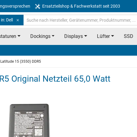
ngsversprechen
Ersatzteilshop & Fachwerkstatt seit 2003
in: Dell
taturen
Dockings
Displays
Lüfter
SSD
Latitude 15 (3550) DDR5
R5 Original Netzteil 65,0 Watt