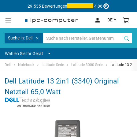
29.535 Bewertungen
4,86
DE
Suche in: Dell
Wählen Sie Ihr Gerät
Dell
Notebook
Latitude Serie
Latitude 3000 Serie
Latitude 13 2in
Dell Latitude 13 2in1 (3340) Original
Netzteil 65,0 Watt