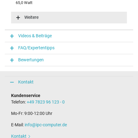
65,0 Watt
Eingangsspannung
100-240V / 50-60Hz
Weitere
Energieeffizienz
VI
Funktions-LED
Videos & Beiträge
Funktions-LED im Stecker
FAQ/Expertentipps
Notebook Stecker
Bewertungen
Steckertyp / -form
rund / 180° gerade
Steckerlänge (mm)
9,5 mm
Kontakt
Steckerdurchmesser außen / innen
4,5 mm / 2,9 mm
Kundenservice
Stift im Stecker
Telefon:
+49 7823 96 123 - 0
Ja
Länge Anschlusskabel (m) (ca.)
Mo-Fr: 9:00-12:00 Uhr
1.75 m
E-Mail:
info@ipc-computer.de
Maße
Kontakt