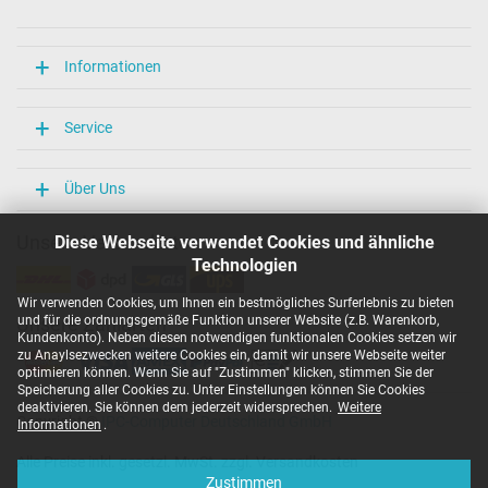
Länge / Breite / Höhe
106 mm / 47 mm / 29 mm
Weitere Daten
Informationen
Überlast-, kurzschluss- und überhitzungsgeschützt
Ja
Service
Prüfsiegel
CCC
CE
Über Uns
EAC
IRAM
Unsere Versandarten
Diese Webseite verwendet Cookies und ähnliche
N
Technologien
NOM NYCE
PCT
Wir verwenden Cookies, um Ihnen ein bestmögliches Surferlebnis zu bieten
PSE
und für die ordnungsgemäße Funktion unserer Website (z.B. Warenkorb,
Unsere Zahlarten
SEC
Kundenkonto). Neben diesen notwendigen funktionalen Cookies setzen wir
Singapore Safety Mark
zu Anaylsezwecken weitere Cookies ein, damit wir unsere Webseite weiter
TÜV Argentina Certificado
optimieren können. Wenn Sie auf "Zustimmen" klicken, stimmen Sie der
TÜV Geprüfte Sicherheit
Speicherung aller Cookies zu. Unter Einstellungen können Sie Cookies
UKCA
deaktivieren. Sie können dem jederzeit widersprechen.
Weitere
Copyright ©
IPC-Computer Deutschland GmbH
UL Listed
Informationen
.
Ukraine Safety
Alle Preise inkl. gesetzl. MwSt. zzgl. Versandkosten
Kategorisierung
Zustimmen