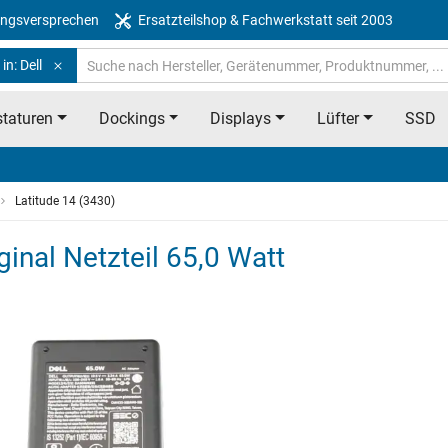
ngsversprechen
Ersatzteilshop & Fachwerkstatt seit 2003
in: Dell
taturen
Dockings
Displays
Lüfter
SSD
Latitude 14 (3430)
ginal Netzteil 65,0 Watt