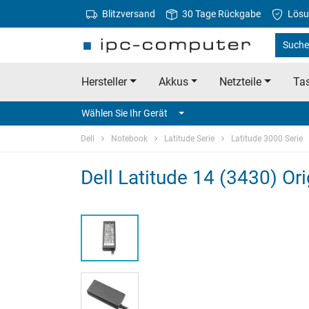
Blitzversand
30 Tage Rückgabe
Lösu
Suche 
Hersteller
Akkus
Netzteile
Tas
Wählen Sie Ihr Gerät
Dell
Notebook
Latitude Serie
Latitude 3000 Serie
Dell Latitude 14 (3430) Ori