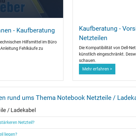
Ja
Kaufberatung - Vorsi
nnen - Kaufberatung
CCC
Netzteilen
CE
technischen Hilfsmittel im Büro
EAC
Die Kompatibilität von Dell-Ne
" Anleitung Fehlkäufe zu
IRAM
künstlich eingeschränkt. Desw
N
schauen.
NOM NYCE
Mehr erfahren >
PCT
PSE
SEC
Singapore Safety Mark
TÜV Argentina Certificado
nen rund ums Thema Notebook Netzteile / Ladek
TÜV Geprüfte Sicherheit
UKCA
le / Ladekabel
UL Listed
Ukraine Safety
tärkeren Netzteil?
il liegen?