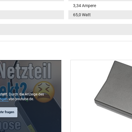
3,34 Ampere
65,0 Watt
100-240V / 50-60Hz
VI
Funktions-LED im Stecker
rund / 180° gerade
9,5 mm
4,5 mm / 2,9 mm
Ja
stellt. Durch die Anzeige des
ungen
von youtube.de.
1.75 m
ehr fragen
106 mm / 47 mm / 29 mm