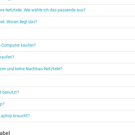
re Netzteile. Wie wähle ich das passende aus?
Netzteil
il. Woran liegt das?
Notebook / Laptop
PC‑Computer kaufen?
 kaufen?
etzen und keine Nachbau-Netzteile?
t benutzt?
op?
 Laptop braucht?
abel