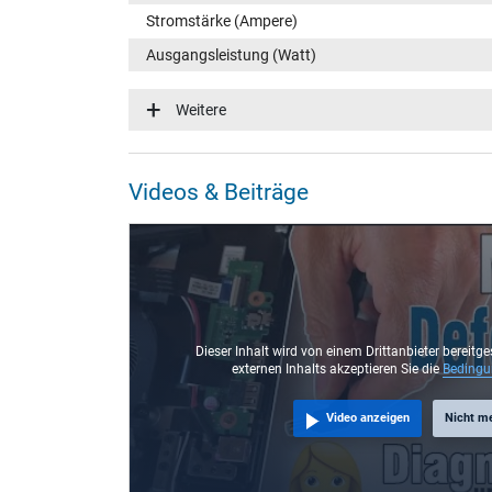
Stromstärke (Ampere)
Ausgangsleistung (Watt)
Eingangsspannung
Weitere
Energieeffizienz
Funktions-LED
Videos & Beiträge
Notebook Stecker
Steckertyp / -form
Steckerlänge (mm)
Steckerdurchmesser außen / innen
Stift im Stecker
Dieser Inhalt wird von einem Drittanbieter bereitge
externen Inhalts akzeptieren Sie die
Beding
Länge Anschlusskabel (m) (ca.)
Video anzeigen
Nicht m
Maße
Länge / Breite / Höhe