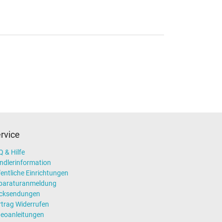
rvice
 & Hilfe
ndlerinformation
entliche Einrichtungen
paraturanmeldung
cksendungen
rtrag Widerrufen
deoanleitungen