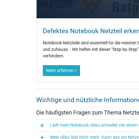
Weitere Daten
Überlast-, kurzschluss- und überhitzungsgeschützt
Defektes Notebook Netzteil erke
Prüfsiegel
Notebook-Netzteile sind essentiell für die meisten 
und zuhause. - Wir helfen mit dieser "Step-by-Step
verhindern.
Mehr erfahren >
Wichtige und nützliche Informatio
Die häufigsten Fragen zum Thema Netztei
Lädt mein Notebook-Akku schneller mit einem s
Mein Akku lädt nicht mehr. Kann das am Netzte