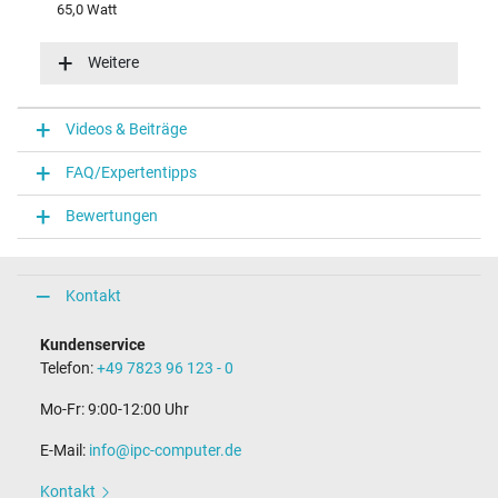
65,0 Watt
Eingangsspannung
100-240V / 50-60Hz
Weitere
Energieeffizienz
VI
Funktions-LED
Videos & Beiträge
Funktions-LED im Stecker
FAQ/Expertentipps
Notebook Stecker
Bewertungen
Steckertyp / -form
rund / 180° gerade
Steckerlänge (mm)
9,5 mm
Kontakt
Steckerdurchmesser außen / innen
4,5 mm / 2,9 mm
Kundenservice
Stift im Stecker
Telefon:
+49 7823 96 123 - 0
Ja
Länge Anschlusskabel (m) (ca.)
Mo-Fr: 9:00-12:00 Uhr
1.75 m
E-Mail:
info@ipc-computer.de
Maße
Kontakt