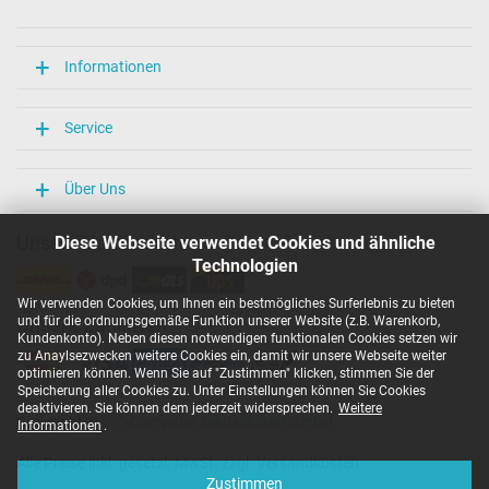
Länge / Breite / Höhe
106 mm / 47 mm / 29 mm
Weitere Daten
Informationen
Überlast-, kurzschluss- und überhitzungsgeschützt
Ja
Service
Prüfsiegel
CCC
CE
Über Uns
EAC
IRAM
Unsere Versandarten
Diese Webseite verwendet Cookies und ähnliche
N
Technologien
NOM NYCE
PCT
Wir verwenden Cookies, um Ihnen ein bestmögliches Surferlebnis zu bieten
PSE
und für die ordnungsgemäße Funktion unserer Website (z.B. Warenkorb,
Unsere Zahlarten
SEC
Kundenkonto). Neben diesen notwendigen funktionalen Cookies setzen wir
Singapore Safety Mark
zu Anaylsezwecken weitere Cookies ein, damit wir unsere Webseite weiter
TÜV Argentina Certificado
optimieren können. Wenn Sie auf "Zustimmen" klicken, stimmen Sie der
TÜV Geprüfte Sicherheit
Speicherung aller Cookies zu. Unter Einstellungen können Sie Cookies
UKCA
deaktivieren. Sie können dem jederzeit widersprechen.
Weitere
Copyright ©
IPC-Computer Deutschland GmbH
UL Listed
Informationen
.
Ukraine Safety
Alle Preise inkl. gesetzl. MwSt. zzgl. Versandkosten
Kategorisierung
Zustimmen