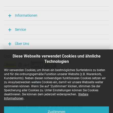
Länge / Breite / Höhe
106 mm / 47 mm / 29 mm
Weitere Daten
Informationen
Überlast-, kurzschluss- und überhitzungsgeschützt
Ja
Service
Prüfsiegel
CCC
CE
Über Uns
EAC
IRAM
Unsere Versandarten
Diese Webseite verwendet Cookies und ähnliche
N
Technologien
NOM NYCE
PCT
Wir verwenden Cookies, um Ihnen ein bestmögliches Surferlebnis zu bieten
PSE
und für die ordnungsgemäße Funktion unserer Website (z.B. Warenkorb,
Unsere Zahlarten
SEC
Kundenkonto). Neben diesen notwendigen funktionalen Cookies setzen wir
Singapore Safety Mark
zu Anaylsezwecken weitere Cookies ein, damit wir unsere Webseite weiter
TÜV Argentina Certificado
optimieren können. Wenn Sie auf "Zustimmen" klicken, stimmen Sie der
TÜV Geprüfte Sicherheit
Speicherung aller Cookies zu. Unter Einstellungen können Sie Cookies
UKCA
deaktivieren. Sie können dem jederzeit widersprechen.
Weitere
Copyright ©
IPC-Computer Deutschland GmbH
UL Listed
Informationen
.
Ukraine Safety
Alle Preise inkl. gesetzl. MwSt. zzgl. Versandkosten
Kategorisierung
Zustimmen