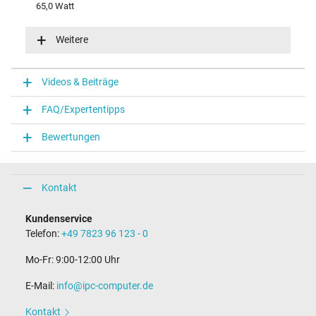
65,0 Watt
Eingangsspannung
100-240V / 50-60Hz
Weitere
Energieeffizienz
VI
Funktions-LED
Videos & Beiträge
Funktions-LED im Stecker
FAQ/Expertentipps
Notebook Stecker
Bewertungen
Steckertyp / -form
rund / 180° gerade
Steckerlänge (mm)
9,5 mm
Kontakt
Steckerdurchmesser außen / innen
4,5 mm / 2,9 mm
Kundenservice
Stift im Stecker
Telefon:
+49 7823 96 123 - 0
Ja
Länge Anschlusskabel (m) (ca.)
Mo-Fr: 9:00-12:00 Uhr
1.75 m
E-Mail:
info@ipc-computer.de
Maße
Kontakt