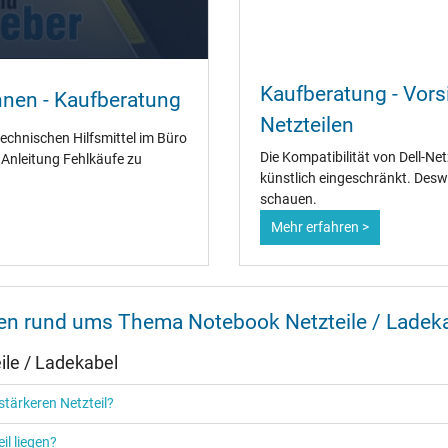
Ja
Kaufberatung - Vorsi
nnen - Kaufberatung
CCC
Netzteilen
CE
technischen Hilfsmittel im Büro
EAC
Die Kompatibilität von Dell-Ne
" Anleitung Fehlkäufe zu
IRAM
künstlich eingeschränkt. Desw
N
schauen.
NOM NYCE
Mehr erfahren >
PCT
PSE
SEC
Singapore Safety Mark
TÜV Argentina Certificado
nen rund ums Thema Notebook Netzteile / Ladek
TÜV Geprüfte Sicherheit
UKCA
le / Ladekabel
UL Listed
Ukraine Safety
tärkeren Netzteil?
il liegen?