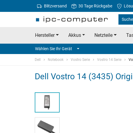
Blitzversand
30 Tage Rückgabe
Lösu
Suche 
Hersteller
Akkus
Netzteile
Tas
Wählen Sie Ihr Gerät
Dell
Notebook
Vostro Serie
Vostro 14 Serie
Vo
Dell Vostro 14 (3435) Origi