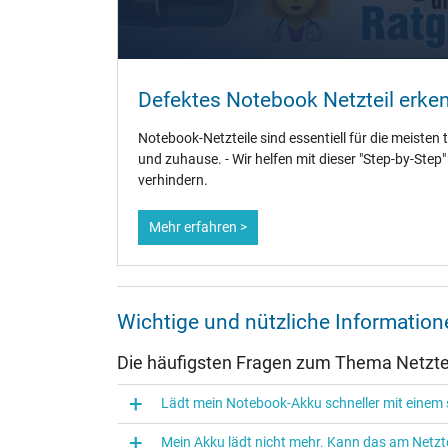
Weitere Daten
Überlast-, kurzschluss- und überhitzungsgeschützt
Defektes Notebook Netzteil erke
Prüfsiegel
Notebook-Netzteile sind essentiell für die meisten 
und zuhause. - Wir helfen mit dieser "Step-by-Step
verhindern.
Mehr erfahren >
Wichtige und nützliche Informatio
Die häufigsten Fragen zum Thema Netztei
Lädt mein Notebook-Akku schneller mit einem s
Mein Akku lädt nicht mehr. Kann das am Netzte