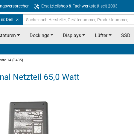
ngsversprechen
Ersatzteilshop & Fachwerkstatt seit 2003
in: Dell
taturen
Dockings
Displays
Lüfter
SSD
stro 14 (3435)
nal Netzteil 65,0 Watt