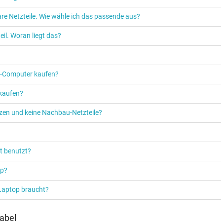
re Netzteile. Wie wähle ich das passende aus?
Netzteil
il. Woran liegt das?
Notebook / Laptop
PC‑Computer kaufen?
 kaufen?
etzen und keine Nachbau-Netzteile?
t benutzt?
op?
 Laptop braucht?
abel