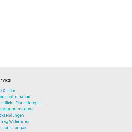
rvice
 & Hilfe
ndlerinformation
entliche Einrichtungen
paraturanmeldung
cksendungen
rtrag Widerrufen
deoanleitungen