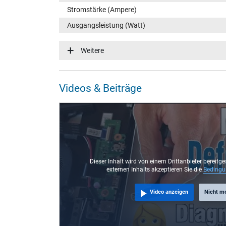
Stromstärke (Ampere)
Ausgangsleistung (Watt)
Eingangsspannung
Weitere
Energieeffizienz
Funktions-LED
Videos & Beiträge
Notebook Stecker
Steckertyp / -form
Steckerlänge (mm)
Steckerdurchmesser außen / innen
Stift im Stecker
Dieser Inhalt wird von einem Drittanbieter bereitge
externen Inhalts akzeptieren Sie die
Beding
Länge Anschlusskabel (m) (ca.)
Video anzeigen
Nicht m
Maße
Länge / Breite / Höhe