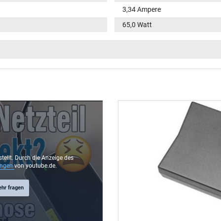
3,34 Ampere
65,0 Watt
100-240V / 50-60Hz
VI
Funktions-LED im Stecker
rund / 180° gerade
9,5 mm
4,5 mm / 2,9 mm
Ja
stellt. Durch die Anzeige des
ungen
von youtube.de.
1.75 m
ehr fragen
106 mm / 47 mm / 29 mm