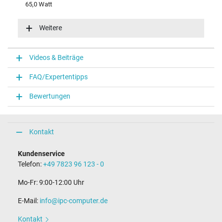
65,0 Watt
Eingangsspannung
100-240V / 50-60Hz
Weitere
Energieeffizienz
VI
Funktions-LED
Videos & Beiträge
Funktions-LED im Stecker
FAQ/Expertentipps
Notebook Stecker
Bewertungen
Steckertyp / -form
rund / 180° gerade
Steckerlänge (mm)
9,5 mm
Kontakt
Steckerdurchmesser außen / innen
4,5 mm / 2,9 mm
Kundenservice
Stift im Stecker
Telefon:
+49 7823 96 123 - 0
Ja
Länge Anschlusskabel (m) (ca.)
Mo-Fr: 9:00-12:00 Uhr
1.75 m
E-Mail:
info@ipc-computer.de
Maße
Kontakt