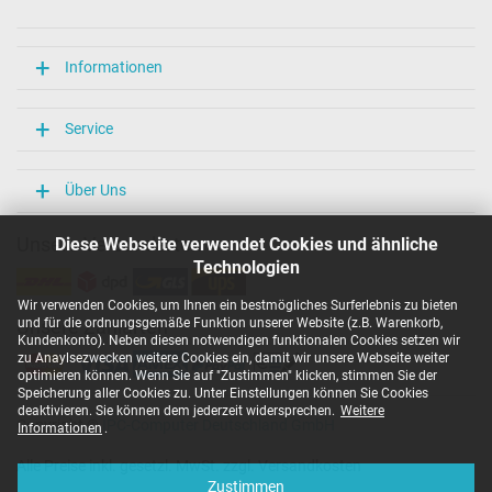
Länge / Breite / Höhe
106 mm / 47 mm / 29 mm
Weitere Daten
Informationen
Überlast-, kurzschluss- und überhitzungsgeschützt
Ja
Service
Prüfsiegel
CCC
CE
Über Uns
EAC
IRAM
Unsere Versandarten
Diese Webseite verwendet Cookies und ähnliche
N
Technologien
NOM NYCE
PCT
Wir verwenden Cookies, um Ihnen ein bestmögliches Surferlebnis zu bieten
PSE
und für die ordnungsgemäße Funktion unserer Website (z.B. Warenkorb,
Unsere Zahlarten
SEC
Kundenkonto). Neben diesen notwendigen funktionalen Cookies setzen wir
Singapore Safety Mark
zu Anaylsezwecken weitere Cookies ein, damit wir unsere Webseite weiter
TÜV Argentina Certificado
optimieren können. Wenn Sie auf "Zustimmen" klicken, stimmen Sie der
TÜV Geprüfte Sicherheit
Speicherung aller Cookies zu. Unter Einstellungen können Sie Cookies
UKCA
deaktivieren. Sie können dem jederzeit widersprechen.
Weitere
Copyright ©
IPC-Computer Deutschland GmbH
UL Listed
Informationen
.
Ukraine Safety
Alle Preise inkl. gesetzl. MwSt. zzgl. Versandkosten
Kategorisierung
Zustimmen