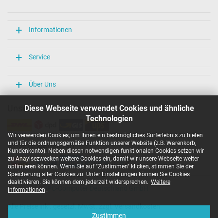
Länge / Breite / Höhe
106 mm / 47 mm / 29 mm
Weitere Daten
Informationen
Überlast-, kurzschluss- und überhitzungsgeschützt
Ja
Service
Prüfsiegel
CCC
CE
Über Uns
EAC
IRAM
Unsere Versandarten
Diese Webseite verwendet Cookies und ähnliche
N
Technologien
NOM NYCE
PCT
Wir verwenden Cookies, um Ihnen ein bestmögliches Surferlebnis zu bieten
PSE
und für die ordnungsgemäße Funktion unserer Website (z.B. Warenkorb,
Unsere Zahlarten
SEC
Kundenkonto). Neben diesen notwendigen funktionalen Cookies setzen wir
Singapore Safety Mark
zu Anaylsezwecken weitere Cookies ein, damit wir unsere Webseite weiter
TÜV Argentina Certificado
optimieren können. Wenn Sie auf "Zustimmen" klicken, stimmen Sie der
TÜV Geprüfte Sicherheit
Speicherung aller Cookies zu. Unter Einstellungen können Sie Cookies
UKCA
deaktivieren. Sie können dem jederzeit widersprechen.
Weitere
Copyright ©
IPC-Computer Deutschland GmbH
UL Listed
Informationen
.
Ukraine Safety
Alle Preise inkl. gesetzl. MwSt. zzgl. Versandkosten
Kategorisierung
Zustimmen