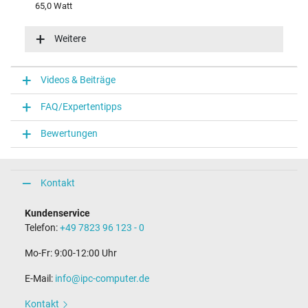
65,0 Watt
Eingangsspannung
100-240V / 50-60Hz
Weitere
Energieeffizienz
VI
Funktions-LED
Videos & Beiträge
Funktions-LED im Stecker
FAQ/Expertentipps
Notebook Stecker
Bewertungen
Steckertyp / -form
rund / 180° gerade
Steckerlänge (mm)
9,5 mm
Kontakt
Steckerdurchmesser außen / innen
4,5 mm / 2,9 mm
Kundenservice
Stift im Stecker
Telefon:
+49 7823 96 123 - 0
Ja
Länge Anschlusskabel (m) (ca.)
Mo-Fr: 9:00-12:00 Uhr
1.75 m
E-Mail:
info@ipc-computer.de
Maße
Kontakt