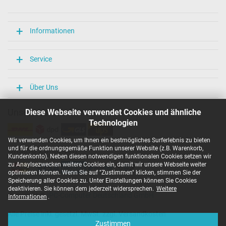
Länge / Breite / Höhe
106 mm / 47 mm / 29 mm
Weitere Daten
Informationen
Überlast-, kurzschluss- und überhitzungsgeschützt
Ja
Service
Prüfsiegel
CCC
CE
Über Uns
EAC
IRAM
Unsere Versandarten
Diese Webseite verwendet Cookies und ähnliche
N
Technologien
NOM NYCE
PCT
Wir verwenden Cookies, um Ihnen ein bestmögliches Surferlebnis zu bieten
PSE
und für die ordnungsgemäße Funktion unserer Website (z.B. Warenkorb,
Unsere Zahlarten
SEC
Kundenkonto). Neben diesen notwendigen funktionalen Cookies setzen wir
Singapore Safety Mark
zu Anaylsezwecken weitere Cookies ein, damit wir unsere Webseite weiter
TÜV Argentina Certificado
optimieren können. Wenn Sie auf "Zustimmen" klicken, stimmen Sie der
TÜV Geprüfte Sicherheit
Speicherung aller Cookies zu. Unter Einstellungen können Sie Cookies
UKCA
deaktivieren. Sie können dem jederzeit widersprechen.
Weitere
Copyright ©
IPC-Computer Deutschland GmbH
UL Listed
Informationen
.
Ukraine Safety
Alle Preise inkl. gesetzl. MwSt. zzgl. Versandkosten
Kategorisierung
Zustimmen