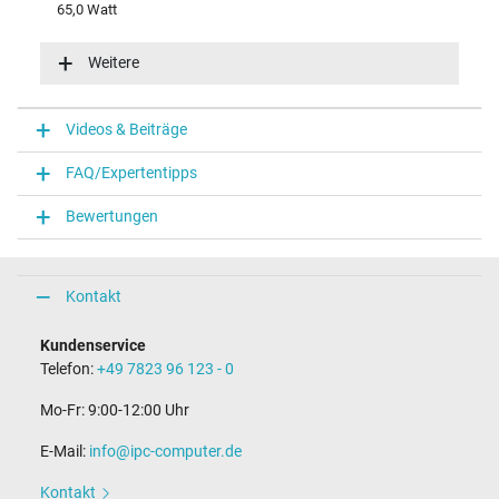
65,0 Watt
Eingangsspannung
100-240V / 50-60Hz
Weitere
Energieeffizienz
VI
Funktions-LED
Videos & Beiträge
Funktions-LED im Stecker
FAQ/Expertentipps
Notebook Stecker
Bewertungen
Steckertyp / -form
rund / 180° gerade
Steckerlänge (mm)
9,5 mm
Kontakt
Steckerdurchmesser außen / innen
4,5 mm / 2,9 mm
Kundenservice
Stift im Stecker
Telefon:
+49 7823 96 123 - 0
Ja
Länge Anschlusskabel (m) (ca.)
Mo-Fr: 9:00-12:00 Uhr
1.75 m
E-Mail:
info@ipc-computer.de
Maße
Kontakt