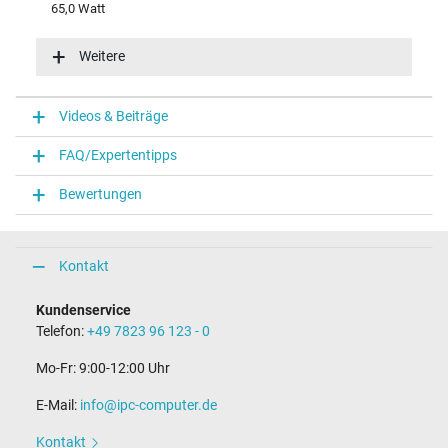
65,0 Watt
Eingangsspannung
100-240V / 50-60Hz
Weitere
Energieeffizienz
VI
Funktions-LED
Videos & Beiträge
Funktions-LED im Stecker
FAQ/Expertentipps
Notebook Stecker
Bewertungen
Steckertyp / -form
rund / 180° gerade
Steckerlänge (mm)
9,5 mm
Kontakt
Steckerdurchmesser außen / innen
4,5 mm / 2,9 mm
Kundenservice
Stift im Stecker
Telefon:
+49 7823 96 123 - 0
Ja
Länge Anschlusskabel (m) (ca.)
Mo-Fr: 9:00-12:00 Uhr
1.75 m
E-Mail:
info@ipc-computer.de
Maße
Kontakt