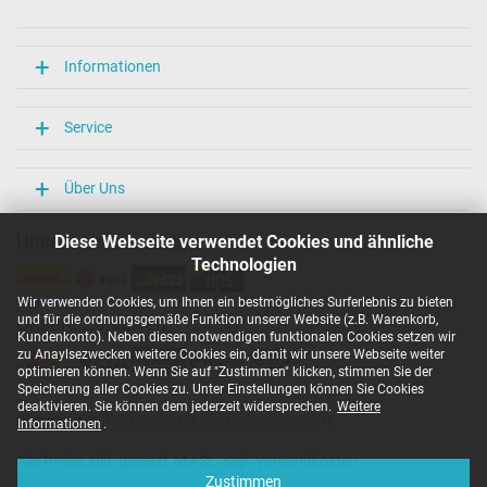
Länge / Breite / Höhe
106 mm / 47 mm / 29 mm
Weitere Daten
Informationen
Überlast-, kurzschluss- und überhitzungsgeschützt
Ja
Service
Prüfsiegel
CCC
CE
Über Uns
EAC
IRAM
Unsere Versandarten
Diese Webseite verwendet Cookies und ähnliche
N
Technologien
NOM NYCE
PCT
Wir verwenden Cookies, um Ihnen ein bestmögliches Surferlebnis zu bieten
PSE
und für die ordnungsgemäße Funktion unserer Website (z.B. Warenkorb,
Unsere Zahlarten
SEC
Kundenkonto). Neben diesen notwendigen funktionalen Cookies setzen wir
Singapore Safety Mark
zu Anaylsezwecken weitere Cookies ein, damit wir unsere Webseite weiter
TÜV Argentina Certificado
optimieren können. Wenn Sie auf "Zustimmen" klicken, stimmen Sie der
TÜV Geprüfte Sicherheit
Speicherung aller Cookies zu. Unter Einstellungen können Sie Cookies
UKCA
deaktivieren. Sie können dem jederzeit widersprechen.
Weitere
Copyright ©
IPC-Computer Deutschland GmbH
UL Listed
Informationen
.
Ukraine Safety
Alle Preise inkl. gesetzl. MwSt. zzgl. Versandkosten
Kategorisierung
Zustimmen