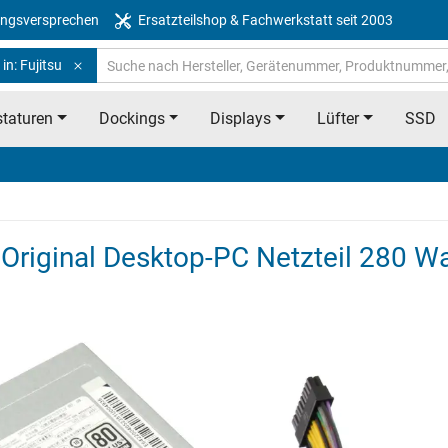
ngsversprechen
Ersatzteilshop & Fachwerkstatt seit 2003
in: Fujitsu
taturen
Dockings
Displays
Lüfter
SSD
riginal Desktop-PC Netzteil 280 Wa