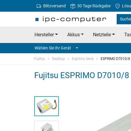
Blitzversand
30 Tage Rückgabe
Lösu
Suche 
Hersteller
Akkus
Netzteile
Tas
Wählen Sie Ihr Gerät
Fujitsu
Desktop
Esprimo Serie
ESPRIMO D7010/8
Fujitsu ESPRIMO D7010/8 O