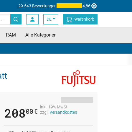
29.543 Bewertungen
4,86
DE
Warenkorb
RAM
Alle Kategorien
tt
inkl. 19% MwSt
208
00
€
zzgl.
Versandkosten