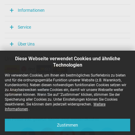
Informationen
Service
Über Uns
Diese Webseite verwendet Cookies und ähnliche
Unsere Versandarten
Technologien
Wir verwenden Cookies, um Ihnen ein bestmögliches Surferlebnis zu bieten
und für die ordnungsgemäße Funktion unserer Website (z.B. Warenkorb,
Unsere Zahlarten
Kundenkonto). Neben diesen notwendigen funktionalen Cookies setzen wir
zu Anaylsezwecken weitere Cookies ein, damit wir unsere Webseite weiter
optimieren können. Wenn Sie auf "Zustimmen" klicken, stimmen Sie der
Speicherung aller Cookies zu. Unter Einstellungen können Sie Cookies
deaktivieren. Sie können dem jederzeit widersprechen.
Weitere
Copyright ©
IPC-Computer Deutschland GmbH
Informationen
.
Alle Preise inkl. gesetzl. MwSt. zzgl. Versandkosten
Zustimmen