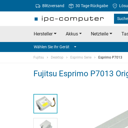
Blitzversand
30 Tage Rückgabe
Lösu
Suche 
Hersteller
Akkus
Netzteile
Tas
Wählen Sie Ihr Gerät
Fujitsu
Desktop
Esprimo Serie
Esprimo P7013
Fujitsu Esprimo P7013 Ori