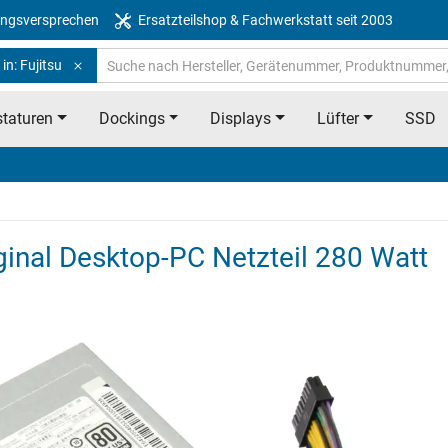
ngsversprechen
Ersatzteilshop & Fachwerkstatt seit 2003
in: Fujitsu
taturen
Dockings
Displays
Lüfter
SSD
ginal Desktop-PC Netzteil 280 Watt