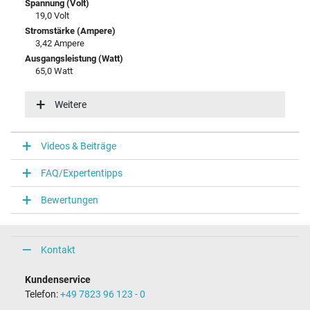
Spannung (Volt)
19,0 Volt
Stromstärke (Ampere)
3,42 Ampere
Ausgangsleistung (Watt)
65,0 Watt
Eingangsspannung
100-240V / 50-60Hz
Weitere
Energieeffizienz
VI
Videos & Beiträge
Notebook Stecker
FAQ/Expertentipps
Steckertyp / -form
rund / 90° abgewinkelt
Bewertungen
Steckerlänge (mm)
11,0 mm
Steckerdurchmesser außen / innen
5,5 mm / 2,5 mm
Kontakt
Stift im Stecker
Nein
Kundenservice
Länge Anschlusskabel (m) (ca.)
Telefon:
+49 7823 96 123 - 0
2.25 m