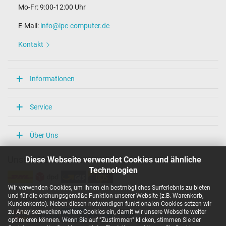
Mo-Fr: 9:00-12:00 Uhr
Maße
E-Mail:
info@ipc-computer.de
Länge / Breite / Höhe
75 mm / 28 mm / 75 mm
Kontakt
Weitere Daten
Überlast-, kurzschluss- und überhitzungsgeschützt
Informationen
Ja
Prüfsiegel
CCC
Service
CE
EAC
IRAM
Über Uns
PSE
SEC
Diese Webseite verwendet Cookies und ähnliche
Unsere Versandarten
Singapore Safety Mark
TÜV Argentina Certificado
Technologien
TÜV Geprüfte Sicherheit
TÜV Süd
Wir verwenden Cookies, um Ihnen ein bestmögliches Surferlebnis zu bieten
UKCA
und für die ordnungsgemäße Funktion unserer Website (z.B. Warenkorb,
Unsere Zahlarten
Kundenkonto). Neben diesen notwendigen funktionalen Cookies setzen wir
UL Listed
zu Anaylsezwecken weitere Cookies ein, damit wir unsere Webseite weiter
Ukraine Safety
optimieren können. Wenn Sie auf "Zustimmen" klicken, stimmen Sie der