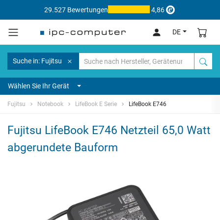
29.527 Bewertungen
4,86
DE
Suche in: Fujitsu
Wählen Sie Ihr Gerät
Fujitsu
Notebook
LifeBook E Serie
LifeBook E746
Fujitsu LifeBook E746 Netzteil 65,0 Watt
abgerundete Bauform