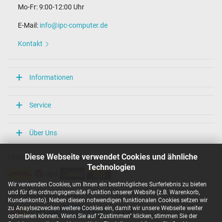
Mo-Fr: 9:00-12:00 Uhr
Maße
E-Mail:
info@ipc-computer.de
Länge / Breite / Höhe
75 mm / 28 mm / 75 mm
Kontakt
Weitere Daten
Überlast-, kurzschluss- und überhitzungsgeschützt
Informationen
Ja
Prüfsiegel
CCC
Service
CE
EAC
IRAM
Über Uns
PSE
SEC
Diese Webseite verwendet Cookies und ähnliche
Unsere Versandarten
Singapore Safety Mark
TÜV Argentina Certificado
Technologien
TÜV Geprüfte Sicherheit
TÜV Süd
Wir verwenden Cookies, um Ihnen ein bestmögliches Surferlebnis zu bieten
UKCA
und für die ordnungsgemäße Funktion unserer Website (z.B. Warenkorb,
Unsere Zahlarten
Kundenkonto). Neben diesen notwendigen funktionalen Cookies setzen wir
UL Listed
zu Anaylsezwecken weitere Cookies ein, damit wir unsere Webseite weiter
Ukraine Safety
optimieren können. Wenn Sie auf "Zustimmen" klicken, stimmen Sie der