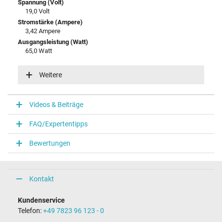
Spannung (Volt)
19,0 Volt
Stromstärke (Ampere)
3,42 Ampere
Ausgangsleistung (Watt)
65,0 Watt
Eingangsspannung
100-240V / 50-60Hz
Weitere
Energieeffizienz
VI
Videos & Beiträge
Notebook Stecker
FAQ/Expertentipps
Steckertyp / -form
rund / 90° abgewinkelt
Bewertungen
Steckerlänge (mm)
11,0 mm
Steckerdurchmesser außen / innen
5,5 mm / 2,5 mm
Kontakt
Stift im Stecker
Nein
Kundenservice
Länge Anschlusskabel (m) (ca.)
Telefon:
+49 7823 96 123 - 0
2.25 m