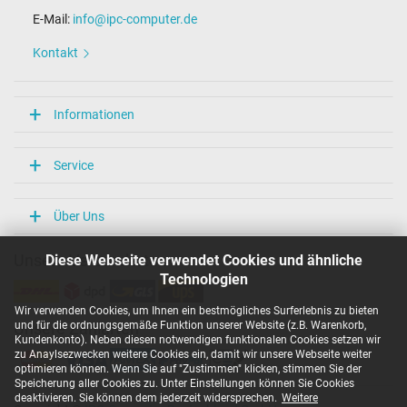
E-Mail:
info@ipc-computer.de
Kontakt
Informationen
Service
Über Uns
Diese Webseite verwendet Cookies und ähnliche
Unsere Versandarten
Technologien
Wir verwenden Cookies, um Ihnen ein bestmögliches Surferlebnis zu bieten
und für die ordnungsgemäße Funktion unserer Website (z.B. Warenkorb,
Unsere Zahlarten
Kundenkonto). Neben diesen notwendigen funktionalen Cookies setzen wir
zu Anaylsezwecken weitere Cookies ein, damit wir unsere Webseite weiter
optimieren können. Wenn Sie auf "Zustimmen" klicken, stimmen Sie der
Speicherung aller Cookies zu. Unter Einstellungen können Sie Cookies
deaktivieren. Sie können dem jederzeit widersprechen.
Weitere