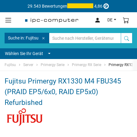
29.543 Bewertungen
4,86
DE
Suche in: Fujitsu
Wählen Sie Ihr Gerät
Fujitsu
Server
Primergy Serie
Primergy RX Serie
Primergy RX133
Fujitsu Primergy RX1330 M4 FBU345
(PRAID EP5/6x0, RAID EP5x0)
Refurbished