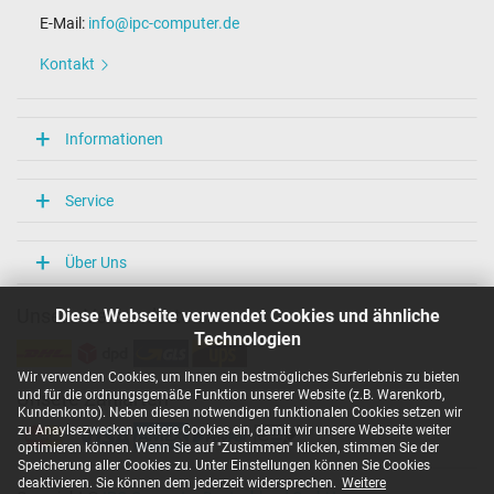
E-Mail:
info@ipc-computer.de
Kontakt
Informationen
Service
Über Uns
Diese Webseite verwendet Cookies und ähnliche
Unsere Versandarten
Technologien
Wir verwenden Cookies, um Ihnen ein bestmögliches Surferlebnis zu bieten
und für die ordnungsgemäße Funktion unserer Website (z.B. Warenkorb,
Unsere Zahlarten
Kundenkonto). Neben diesen notwendigen funktionalen Cookies setzen wir
zu Anaylsezwecken weitere Cookies ein, damit wir unsere Webseite weiter
optimieren können. Wenn Sie auf "Zustimmen" klicken, stimmen Sie der
Speicherung aller Cookies zu. Unter Einstellungen können Sie Cookies
deaktivieren. Sie können dem jederzeit widersprechen.
Weitere