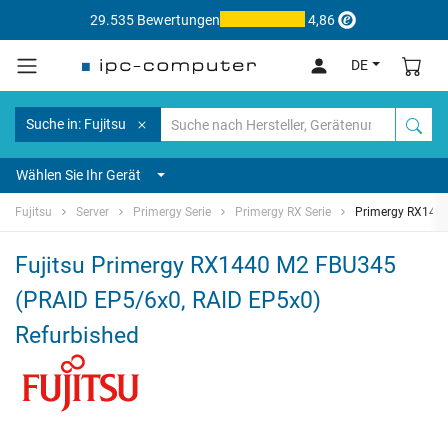
29.535 Bewertungen
4,86
DE
Suche in: Fujitsu
Wählen Sie Ihr Gerät
Fujitsu
Server
Primergy Serie
Primergy RX Serie
Primergy RX144
Fujitsu Primergy RX1440 M2 FBU345
(PRAID EP5/6x0, RAID EP5x0)
Refurbished