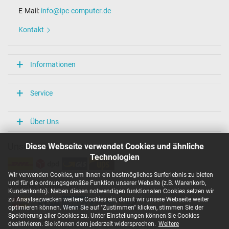
E-Mail:
info@ipc-computer.de
Kontakt
Informationen
Service
Über Uns
Diese Webseite verwendet Cookies und ähnliche
Unsere Versandarten
Technologien
Wir verwenden Cookies, um Ihnen ein bestmögliches Surferlebnis zu bieten
und für die ordnungsgemäße Funktion unserer Website (z.B. Warenkorb,
Unsere Zahlarten
Kundenkonto). Neben diesen notwendigen funktionalen Cookies setzen wir
zu Anaylsezwecken weitere Cookies ein, damit wir unsere Webseite weiter
optimieren können. Wenn Sie auf "Zustimmen" klicken, stimmen Sie der
Speicherung aller Cookies zu. Unter Einstellungen können Sie Cookies
deaktivieren. Sie können dem jederzeit widersprechen.
Weitere