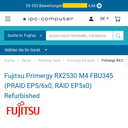
29.553 Bewertungen
4,86
DE
Suche in: Fujitsu
Wählen Sie Ihr Gerät
Fujitsu
Server
Primergy Serie
Primergy RX Serie
Primergy RX253
Fujitsu Primergy RX2530 M4 FBU345
(PRAID EP5/6x0, RAID EP5x0)
Refurbished