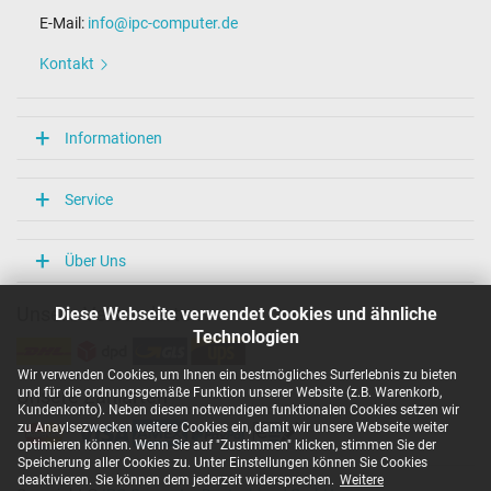
E-Mail:
info@ipc-computer.de
Kontakt
Informationen
Service
Über Uns
Diese Webseite verwendet Cookies und ähnliche
Unsere Versandarten
Technologien
Wir verwenden Cookies, um Ihnen ein bestmögliches Surferlebnis zu bieten
und für die ordnungsgemäße Funktion unserer Website (z.B. Warenkorb,
Unsere Zahlarten
Kundenkonto). Neben diesen notwendigen funktionalen Cookies setzen wir
zu Anaylsezwecken weitere Cookies ein, damit wir unsere Webseite weiter
optimieren können. Wenn Sie auf "Zustimmen" klicken, stimmen Sie der
Speicherung aller Cookies zu. Unter Einstellungen können Sie Cookies
deaktivieren. Sie können dem jederzeit widersprechen.
Weitere