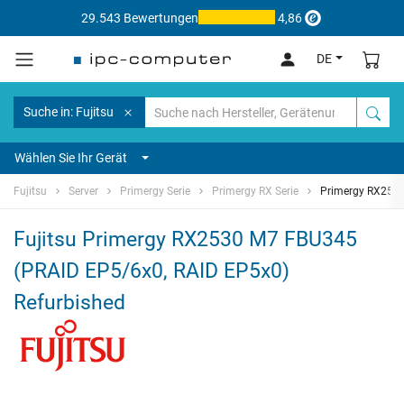
29.543 Bewertungen
4,86
DE
Suche in: Fujitsu
Wählen Sie Ihr Gerät
Fujitsu
Server
Primergy Serie
Primergy RX Serie
Primergy RX253
Fujitsu Primergy RX2530 M7 FBU345
(PRAID EP5/6x0, RAID EP5x0)
Refurbished