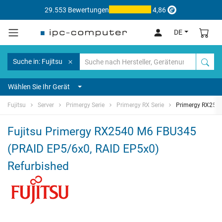
29.553 Bewertungen
4,86
DE
Suche in: Fujitsu
Wählen Sie Ihr Gerät
Fujitsu
Server
Primergy Serie
Primergy RX Serie
Primergy RX254
Fujitsu Primergy RX2540 M6 FBU345
(PRAID EP5/6x0, RAID EP5x0)
Refurbished