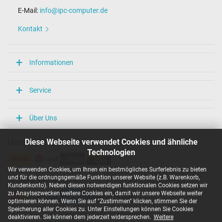
E-Mail:
info@ipc-computer.de
Kontakt
Informationen
Service
Über Uns
Diese Webseite verwendet Cookies und ähnliche
Unsere Versandarten
Technologien
Wir verwenden Cookies, um Ihnen ein bestmögliches Surferlebnis zu bieten
und für die ordnungsgemäße Funktion unserer Website (z.B. Warenkorb,
Unsere Zahlarten
Kundenkonto). Neben diesen notwendigen funktionalen Cookies setzen wir
zu Anaylsezwecken weitere Cookies ein, damit wir unsere Webseite weiter
optimieren können. Wenn Sie auf "Zustimmen" klicken, stimmen Sie der
Speicherung aller Cookies zu. Unter Einstellungen können Sie Cookies
deaktivieren. Sie können dem jederzeit widersprechen.
Weitere