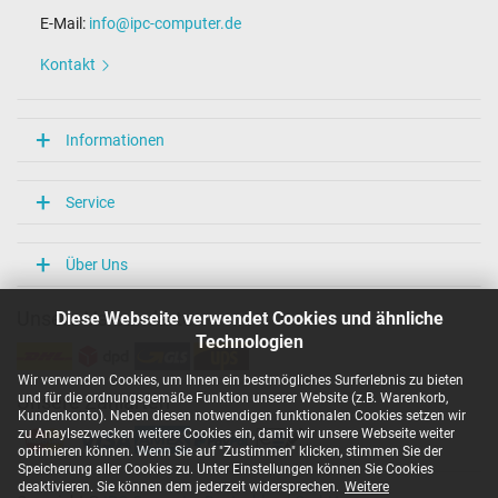
E-Mail:
info@ipc-computer.de
Kontakt
Informationen
Service
Über Uns
Diese Webseite verwendet Cookies und ähnliche
Unsere Versandarten
Technologien
Wir verwenden Cookies, um Ihnen ein bestmögliches Surferlebnis zu bieten
und für die ordnungsgemäße Funktion unserer Website (z.B. Warenkorb,
Unsere Zahlarten
Kundenkonto). Neben diesen notwendigen funktionalen Cookies setzen wir
zu Anaylsezwecken weitere Cookies ein, damit wir unsere Webseite weiter
optimieren können. Wenn Sie auf "Zustimmen" klicken, stimmen Sie der
Speicherung aller Cookies zu. Unter Einstellungen können Sie Cookies
deaktivieren. Sie können dem jederzeit widersprechen.
Weitere