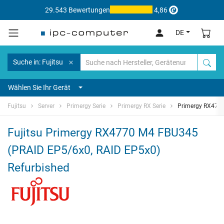
29.543 Bewertungen
4,86
DE
Suche in: Fujitsu
Wählen Sie Ihr Gerät
Fujitsu
Server
Primergy Serie
Primergy RX Serie
Primergy RX477
Fujitsu Primergy RX4770 M4 FBU345
(PRAID EP5/6x0, RAID EP5x0)
Refurbished