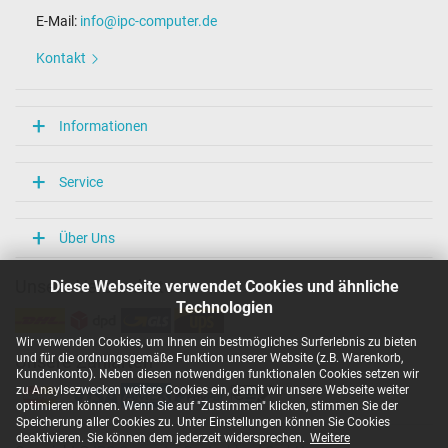
E-Mail:
info@ipc-computer.de
Kontakt
Informationen
Service
Über Uns
Diese Webseite verwendet Cookies und ähnliche
Unsere Versandarten
Technologien
Wir verwenden Cookies, um Ihnen ein bestmögliches Surferlebnis zu bieten
und für die ordnungsgemäße Funktion unserer Website (z.B. Warenkorb,
Unsere Zahlarten
Kundenkonto). Neben diesen notwendigen funktionalen Cookies setzen wir
zu Anaylsezwecken weitere Cookies ein, damit wir unsere Webseite weiter
optimieren können. Wenn Sie auf "Zustimmen" klicken, stimmen Sie der
Speicherung aller Cookies zu. Unter Einstellungen können Sie Cookies
deaktivieren. Sie können dem jederzeit widersprechen.
Weitere