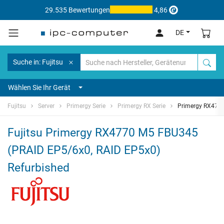
29.535 Bewertungen
4,86
DE
Suche in: Fujitsu
Wählen Sie Ihr Gerät
Fujitsu
Server
Primergy Serie
Primergy RX Serie
Primergy RX477
Fujitsu Primergy RX4770 M5 FBU345
(PRAID EP5/6x0, RAID EP5x0)
Refurbished