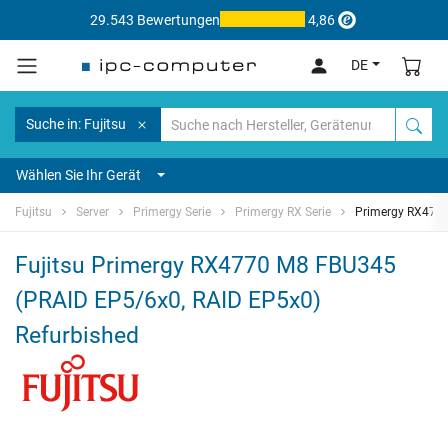
29.543 Bewertungen
4,86
DE
Suche in: Fujitsu
Wählen Sie Ihr Gerät
Fujitsu
Server
Primergy Serie
Primergy RX Serie
Primergy RX477
Fujitsu Primergy RX4770 M8 FBU345
(PRAID EP5/6x0, RAID EP5x0)
Refurbished