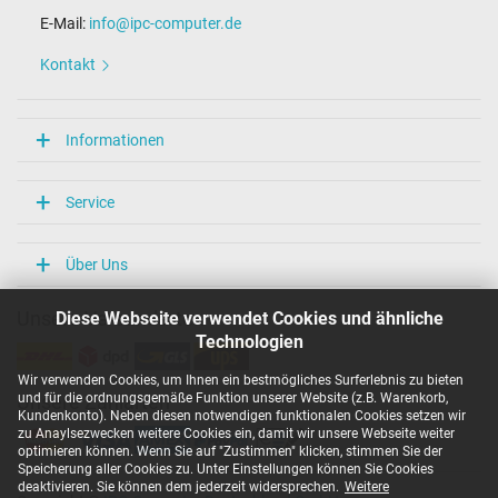
E-Mail:
info@ipc-computer.de
Kontakt
Informationen
Service
Über Uns
Diese Webseite verwendet Cookies und ähnliche
Unsere Versandarten
Technologien
Wir verwenden Cookies, um Ihnen ein bestmögliches Surferlebnis zu bieten
und für die ordnungsgemäße Funktion unserer Website (z.B. Warenkorb,
Unsere Zahlarten
Kundenkonto). Neben diesen notwendigen funktionalen Cookies setzen wir
zu Anaylsezwecken weitere Cookies ein, damit wir unsere Webseite weiter
optimieren können. Wenn Sie auf "Zustimmen" klicken, stimmen Sie der
Speicherung aller Cookies zu. Unter Einstellungen können Sie Cookies
deaktivieren. Sie können dem jederzeit widersprechen.
Weitere