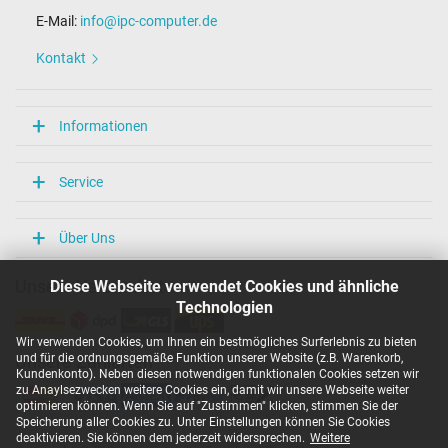
E-Mail:
info@ipc-computer.de
Kontakt
Informationen
Service
Über Uns
Diese Webseite verwendet Cookies und ähnliche
Unsere Versandarten
Technologien
Wir verwenden Cookies, um Ihnen ein bestmögliches Surferlebnis zu bieten
und für die ordnungsgemäße Funktion unserer Website (z.B. Warenkorb,
Unsere Zahlarten
Kundenkonto). Neben diesen notwendigen funktionalen Cookies setzen wir
zu Anaylsezwecken weitere Cookies ein, damit wir unsere Webseite weiter
optimieren können. Wenn Sie auf "Zustimmen" klicken, stimmen Sie der
Speicherung aller Cookies zu. Unter Einstellungen können Sie Cookies
deaktivieren. Sie können dem jederzeit widersprechen.
Weitere