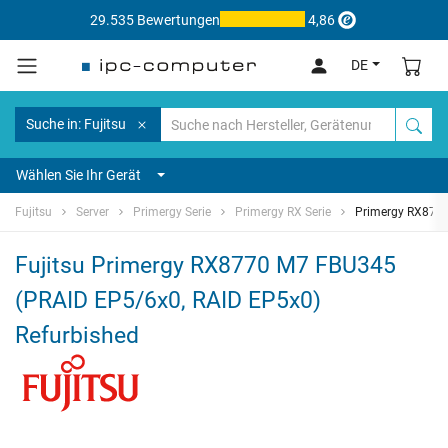
29.535 Bewertungen
4,86
DE
Suche in: Fujitsu
Wählen Sie Ihr Gerät
Fujitsu
Server
Primergy Serie
Primergy RX Serie
Primergy RX877
Fujitsu Primergy RX8770 M7 FBU345
(PRAID EP5/6x0, RAID EP5x0)
Refurbished