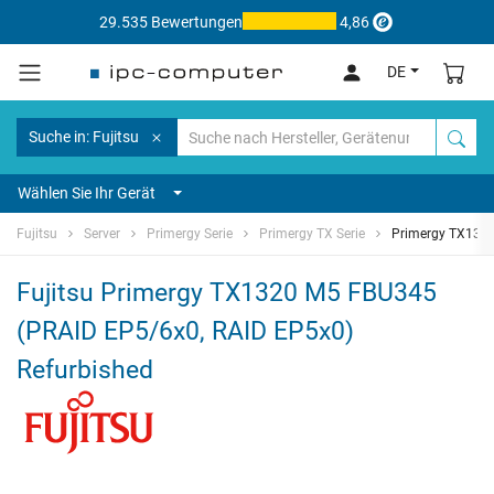
29.535 Bewertungen
4,86
DE
Suche in: Fujitsu
Wählen Sie Ihr Gerät
Fujitsu
Server
Primergy Serie
Primergy TX Serie
Primergy TX132
Fujitsu Primergy TX1320 M5 FBU345
(PRAID EP5/6x0, RAID EP5x0)
Refurbished