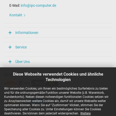
E-Mail:
info@ipc-computer.de
Kontakt
Informationen
Service
Über Uns
Diese Webseite verwendet Cookies und ähnliche
Unsere Versandarten
Technologien
Wir verwenden Cookies, um Ihnen ein bestmögliches Surferlebnis zu bieten
und für die ordnungsgemäße Funktion unserer Website (z.B. Warenkorb,
Unsere Zahlarten
Kundenkonto). Neben diesen notwendigen funktionalen Cookies setzen wir
zu Anaylsezwecken weitere Cookies ein, damit wir unsere Webseite weiter
optimieren können. Wenn Sie auf "Zustimmen" klicken, stimmen Sie der
Speicherung aller Cookies zu. Unter Einstellungen können Sie Cookies
deaktivieren. Sie können dem jederzeit widersprechen.
Weitere