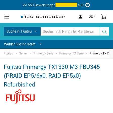
29.553 Bewertungen
4,86
DE
Suche in: Fujitsu
Wählen Sie Ihr Gerät
Fujitsu
Server
Primergy Serie
Primergy TX Serie
Primergy TX133
Fujitsu Primergy TX1330 M3 FBU345
(PRAID EP5/6x0, RAID EP5x0)
Refurbished