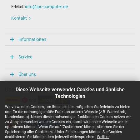
E-Mail:
info@ipc-computer.de
Kontakt
Informationen
Service
Über Uns
Diese Webseite verwendet Cookies und ähnliche
Unsere Versandarten
Technologien
Wir verwenden Cookies, um Ihnen ein bestmögliches Surferlebnis zu bieten
und für die ordnungsgemäße Funktion unserer Website (z.B. Warenkorb,
Unsere Zahlarten
Kundenkonto). Neben diesen notwendigen funktionalen Cookies setzen wir
zu Anaylsezwecken weitere Cookies ein, damit wir unsere Webseite weiter
optimieren können. Wenn Sie auf "Zustimmen" klicken, stimmen Sie der
Speicherung aller Cookies zu. Unter Einstellungen können Sie Cookies
deaktivieren. Sie können dem jederzeit widersprechen.
Weitere