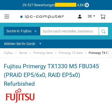
29.527 Bewertungen
4,86
DE
Suche in: Fujitsu
Wählen Sie Ihr Gerät
Fujitsu
Server
Primergy Serie
Primergy TX Serie
Primergy TX133
Fujitsu Primergy TX1330 M5 FBU345
(PRAID EP5/6x0, RAID EP5x0)
Refurbished