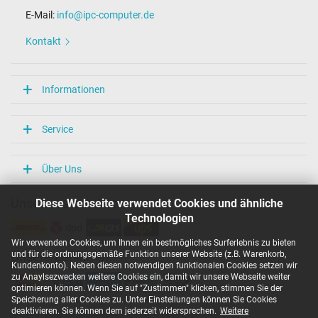
E-Mail:
info@ipc-computer.de
Kontakt
Informationen
Service
Über Uns
Diese Webseite verwendet Cookies und ähnliche
Unsere Versandarten
Technologien
Wir verwenden Cookies, um Ihnen ein bestmögliches Surferlebnis zu bieten
und für die ordnungsgemäße Funktion unserer Website (z.B. Warenkorb,
Unsere Zahlarten
Kundenkonto). Neben diesen notwendigen funktionalen Cookies setzen wir
zu Anaylsezwecken weitere Cookies ein, damit wir unsere Webseite weiter
optimieren können. Wenn Sie auf "Zustimmen" klicken, stimmen Sie der
Speicherung aller Cookies zu. Unter Einstellungen können Sie Cookies
deaktivieren. Sie können dem jederzeit widersprechen.
Weitere