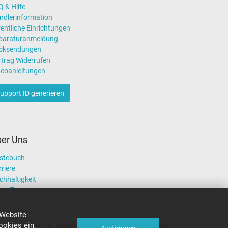
 & Hilfe
ndlerinformation
entliche Einrichtungen
paraturanmeldung
cksendungen
rtrag Widerrufen
deoanleitungen
upport ID generieren
er Uns
stebuch
riere
chhaltigkeit
ser Team
 Website
okies ein,
Alle Preise inkl. gesetzl. MwSt. zzgl. Versandkosten