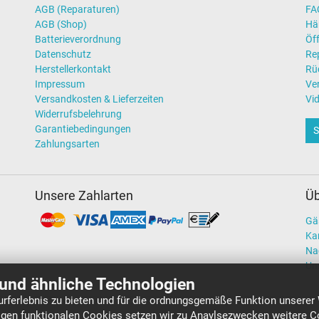
AGB (Reparaturen)
FAQ
AGB (Shop)
Hä
Batterieverordnung
Öff
Datenschutz
Re
Herstellerkontakt
Rü
Impressum
Ve
Versandkosten & Lieferzeiten
Vi
Widerrufsbelehrung
Garantiebedingungen
S
Zahlungsarten
Unsere Zahlarten
Üb
Gä
Kar
Na
Un
und ähnliche Technologien
rferlebnis zu bieten und für die ordnungsgemäße Funktion unserer
gen funktionalen Cookies setzen wir zu Anaylsezwecken weitere Co