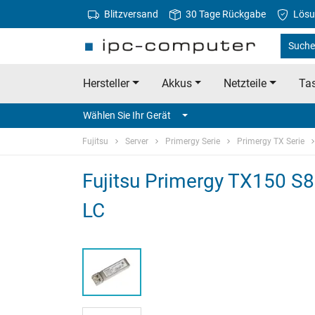
Blitzversand
30 Tage Rückgabe
Lösu
Suche 
Hersteller
Akkus
Netzteile
Tas
Wählen Sie Ihr Gerät
Fujitsu
Server
Primergy Serie
Primergy TX Serie
Fujitsu Primergy TX150 
LC