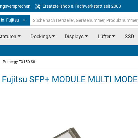
ngsversprechen
Ersatzteilshop & Fachwerkstatt seit 2003
in: Fujitsu
taturen
Dockings
Displays
Lüfter
SSD
Primergy TX150 S8
S8 Fujitsu SFP+ MODULE MULTI MOD