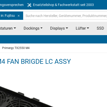
ngsversprechen
Ersatzteilshop & Fachwerkstatt seit 2003
in: Fujitsu
taturen
Dockings
Displays
Lüfter
SSD
Primergy TX2550 M4
 M4 FAN BRIGDE LC ASSY