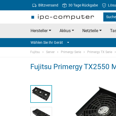
Blitzversand
30 Tage Rückgabe
Lösu
Suche 
Hersteller
Akkus
Netzteile
Tas
Wählen Sie Ihr Gerät
Fujitsu
Server
Primergy Serie
Primergy TX Serie
Fujitsu Primergy TX2550