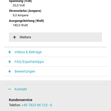
Spannung (Volt)
20,0 Volt
Stromstärke (Ampere)
9,0 Ampere
Ausgangsleistung (Watt)
180,0 Watt
Eingangsspannung
100-240V / 50-60Hz
Weitere
Energieeffizienz
VI
Videos & Beiträge
Notebook Stecker
FAQ/Expertentipps
Steckertyp / -form
rund / 90° abgewinkelt
Bewertungen
Steckerlänge (mm)
11,0 mm
Steckerdurchmesser außen / innen
5,5 mm / 2,5 mm
Kontakt
Stift im Stecker
Nein
Kundenservice
Länge Anschlusskabel (m) (ca.)
Telefon:
+49 7823 96 123 - 0
1.75 m