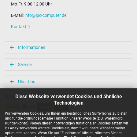
Mo-Fr: 9:00-12:00 Uhr
Maße
E-Mail:
info@ipc-computer.de
Länge / Breite / Höhe
150 mm / 75 mm / 23 mm
Kontakt
Weitere Daten
Überlast-, kurzschluss- und überhitzungsgeschützt
Informationen
Ja
Prüfsiegel
CCC
Service
CE
TÜV Geprüfte Sicherheit
UKCA
Über Uns
UL Listed
Diese Webseite verwendet Cookies und ähnliche
Unsere Versandarten
Sind Sie auf der Suche nach einem
Technologien
hochwertigen und preiswerten Ersatznetzteil
für Ihren Laptop?
Wir verwenden Cookies, um Ihnen ein bestmögliches Surferlebnis zu bieten
und für die ordnungsgemäße Funktion unserer Website (z.B. Warenkorb,
Unsere Zahlarten
Setzen Sie auf Qualität und Zuverlässigkeit des
Kundenkonto). Neben diesen notwendigen funktionalen Cookies setzen wir
Weltmarktführers – Entscheiden Sie sich für Netzteile des
zu Anaylsezwecken weitere Cookies ein, damit wir unsere Webseite weiter
Herstellers DELTA!
Ihre Vorteile:
Vertrauen:
Delta Electronics
optimieren können. Wenn Sie auf "Zustimmen" klicken, stimmen Sie der