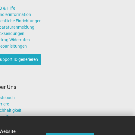
 & Hilfe
ndlerinformation
entliche Einrichtungen
paraturanmeldung
cksendungen
rtrag Widerrufen
deoanleitungen
upport ID generieren
er Uns
stebuch
riere
chhaltigkeit
ser Team
 Website