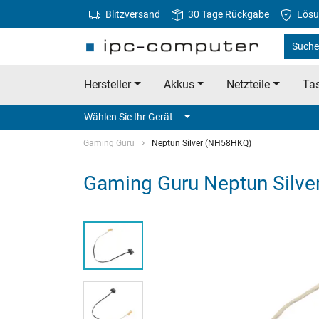
Blitzversand
30 Tage Rückgabe
Lösu
Suche
Hersteller
Akkus
Netzteile
Tas
Wählen Sie Ihr Gerät
Gaming Guru
Neptun Silver (NH58HKQ)
Gaming Guru Neptun Silver