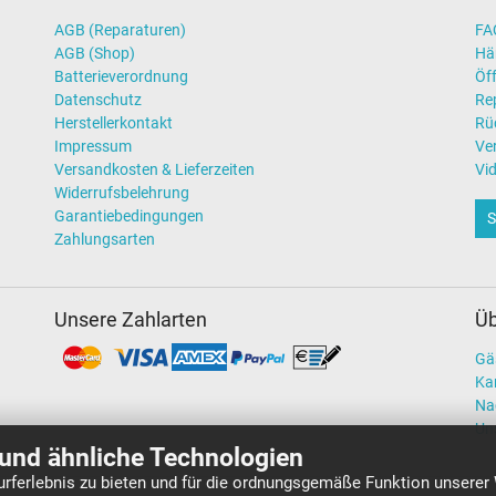
AGB (Reparaturen)
FAQ
AGB (Shop)
Hä
Batterieverordnung
Öff
Datenschutz
Re
Herstellerkontakt
Rü
Impressum
Ve
Versandkosten & Lieferzeiten
Vi
Widerrufsbelehrung
Garantiebedingungen
S
Zahlungsarten
Unsere Zahlarten
Üb
Gä
Kar
Na
Un
und ähnliche Technologien
rferlebnis zu bieten und für die ordnungsgemäße Funktion unserer