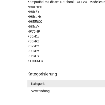
Kompatibel mit diesen Notebook - CLEVO - Modellen
NH5xHPx
NH5xEx
NH5xJNx
NH55RCQ
NH5xVx
NP70HP
PB5xDx
PB5xRx
PB7xDx
PC5xDx
PC5xHx
X170SM-G
Kategorisierung
Kategorie
Verwendung