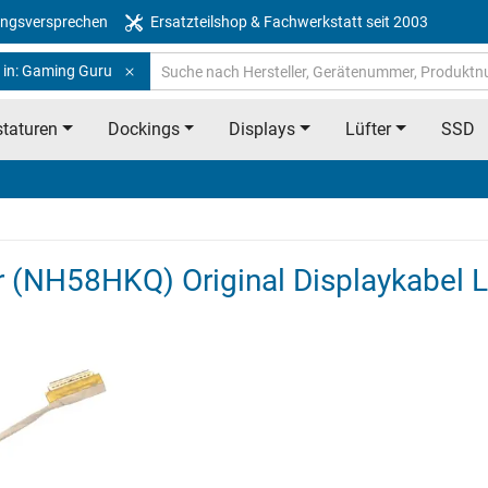
ngsversprechen
Ersatzteilshop & Fachwerkstatt seit 2003
 in: Gaming Guru
taturen
Dockings
Displays
Lüfter
SSD
 (NH58HKQ) Original Displaykabel 