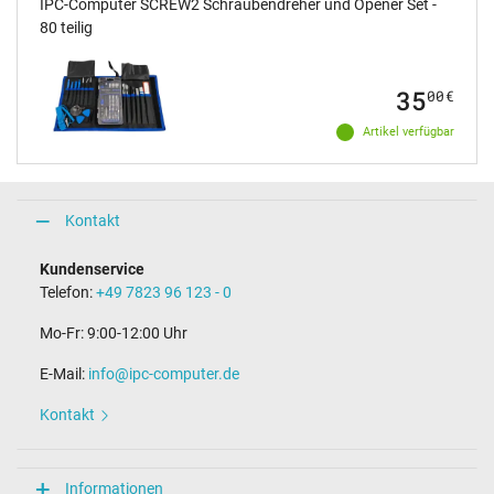
IPC-Computer SCREW2 Schraubendreher und Opener Set -
180 mm / 85 mm / 33 mm
80 teilig
Weitere Daten
Überlast-, kurzschluss- und überhitzungsgeschützt
35
00
€
Ja
Artikel verfügbar
Prüfsiegel
CCC
CE
EAC
NOM NYCE
Kontakt
Singapore Safety Mark
TÜV Argentina Certificado
Kundenservice
TÜV Geprüfte Sicherheit
Telefon:
+49 7823 96 123 - 0
UKCA
UL Listed
UL Nachhaltigkeit
Mo-Fr: 9:00-12:00 Uhr
Ukraine Safety
E-Mail:
info@ipc-computer.de
Kategorisierung
Kontakt
Kategorie
Netzteil
Verwendung
Informationen