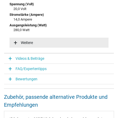
Spannung (Volt)
20,0 Volt
Stromstärke (Ampere)
14,0 Ampere
Ausgangsleistung (Watt)
280,0 Watt
Eingangsspannung
100-240V / 50-60Hz
Weitere
Energieeffizienz
VI
Videos & Beiträge
Notebook Stecker
FAQ/Expertentipps
Steckertyp / -form
eckig / 180° gerade
Bewertungen
Steckerlänge (mm)
12,5 mm
Länge Anschlusskabel (m) (ca.)
Zubehör, passende alternative Produkte und
1.00 m
Empfehlungen
Maße
Länge / Breite / Höhe