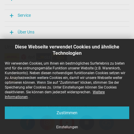
Notebook / Laptop
Service
Über Uns
Unsere Versandarten
Diese Webseite verwendet Cookies und ähnliche
Technologien
Wir verwenden Cookies, um Ihnen ein bestmögliches Surferlebnis zu bieten
und für die ordnungsgemäße Funktion unserer Website (z.B. Warenkorb,
Unsere Zahlarten
Kundenkonto). Neben diesen notwendigen funktionalen Cookies setzen wir
zu Anaylsezwecken weitere Cookies ein, damit wir unsere Webseite weiter
optimieren können. Wenn Sie auf "Zustimmen" klicken, stimmen Sie der
Speicherung aller Cookies zu. Unter Einstellungen können Sie Cookies
deaktivieren. Sie können dem jederzeit widersprechen.
Weitere
Copyright ©
IPC-Computer Deutschland GmbH
Informationen
.
Alle Preise inkl. gesetzl. MwSt. zzgl. Versandkosten
Zustimmen
Einstellungen