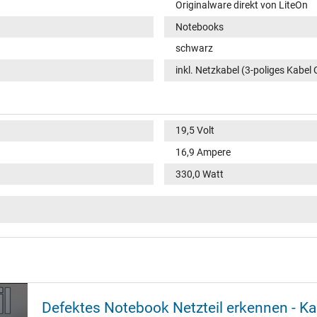
Originalware direkt von LiteOn
Notebooks
schwarz
inkl. Netzkabel (3-poliges Kabel 
19,5 Volt
16,9 Ampere
330,0 Watt
100-240V / 50-60Hz
VI
Funktions-LED im Gehäuse
rund 4-polig / 180° gerade
Defektes Notebook Netzteil erkennen - K