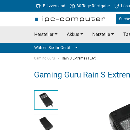
Blitzversand
30 Tage Rückgabe
Lösu
Suche
Hersteller
Akkus
Netzteile
Tas
Wählen Sie Ihr Gerät
Gaming Guru
Rain S Extreme (15,6")
Gaming Guru Rain S Extrem