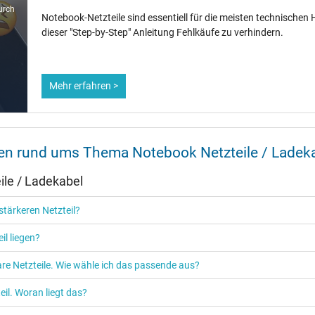
6,5 mm
urch
Notebook-Netzteile sind essentiell für die meisten technischen H
10,0 mm / 1,0 mm
dieser "Step-by-Step" Anleitung Fehlkäufe zu verhindern.
Nein
1.15 m
Mehr erfahren >
200 mm / 100 mm / 44 mm
nen rund ums Thema Notebook Netzteile / Ladek
le / Ladekabel
Ja
tärkeren Netzteil?
CE
N
il liegen?
UL Listed
re Netzteile. Wie wähle ich das passende aus?
il. Woran liegt das?