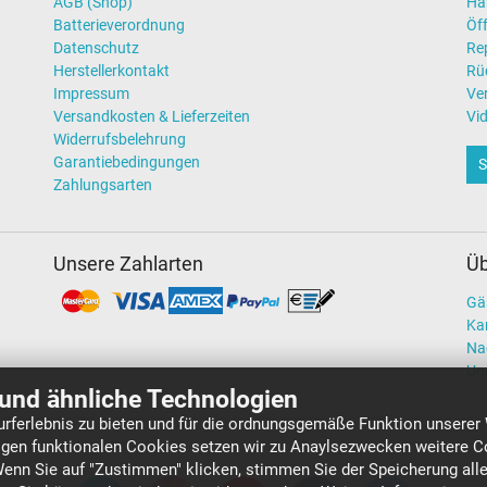
AGB (Shop)
Hä
Batterieverordnung
Öff
Datenschutz
Re
Herstellerkontakt
Rü
Impressum
Ve
Versandkosten & Lieferzeiten
Vi
Widerrufsbelehrung
Garantiebedingungen
S
Zahlungsarten
Unsere Zahlarten
Üb
Gä
Kar
Na
Un
und ähnliche Technologien
rferlebnis zu bieten und für die ordnungsgemäße Funktion unserer
gen funktionalen Cookies setzen wir zu Anaylsezwecken weitere Co
Wenn Sie auf "Zustimmen" klicken, stimmen Sie der Speicherung all