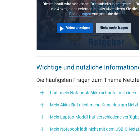
Steckerlänge (mm)
Dieser Inhalt wird von einem Drittanbieter bereitgestellt. D
die Anzeige des externen Inhalts akzeptieren Sie die
Steckerdurchmesser außen / innen
Bedingungen
von youtube.de.
Stift im Stecker
Video anzeigen
Nicht mehr fragen
Länge Anschlusskabel (m) (ca.)
Maße
Länge / Breite / Höhe
Wichtige und nützliche Informatio
Weitere Daten
Die häufigsten Fragen zum Thema Netztei
Überlast-, kurzschluss- und überhitzungsgeschützt
Lädt mein Notebook-Akku schneller mit einem s
Prüfsiegel
Mein Akku lädt nicht mehr. Kann das am Netzte
Mein Laptop-Modell hat verschiedene verfügba
Mein Notebook lädt nicht mit dem USB-C-Netzte
Kategorisierung