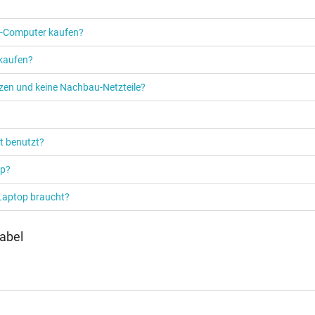
Netzteil
Notebook / Laptop
PC‑Computer kaufen?
 kaufen?
etzen und keine Nachbau-Netzteile?
t benutzt?
op?
 Laptop braucht?
abel