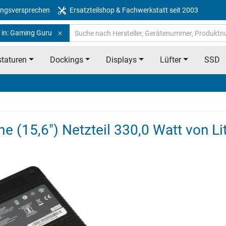
ngsversprechen
Ersatzteilshop & Fachwerkstatt seit 2003
 in: Gaming Guru
taturen
Dockings
Displays
Lüfter
SSD
e (15,6") Netzteil 330,0 Watt von L