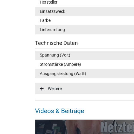
Hersteller
Einsatzzweck
Farbe
Lieferumfang
Technische Daten
Spannung (Volt)
Stromstärke (Ampere)
Ausgangsleistung (Watt)
Eingangsspannung
Weitere
Energieeffizienz
Funktions-LED
Videos & Beiträge
Notebook Stecker
Steckertyp / -form