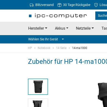
Blitzversand
30 Tage Rückgabe
Lösu
Suche
Hersteller
Akkus
Netzteile
Tas
Wählen Sie Ihr Gerät
HP
Notebook
14 Serie
14-ma1000
Zubehör für HP 14-ma100