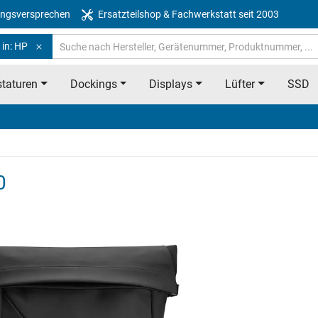
ngsversprechen
Ersatzteilshop & Fachwerkstatt seit 2003
 in: HP
taturen
Dockings
Displays
Lüfter
SSD
0