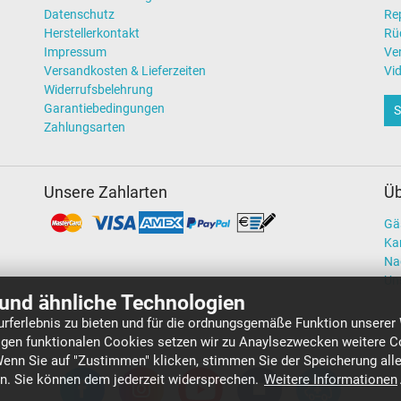
Datenschutz
Re
Herstellerkontakt
Rü
Impressum
Ve
Versandkosten & Lieferzeiten
Vi
Widerrufsbelehrung
Garantiebedingungen
S
Zahlungsarten
Unsere Zahlarten
Üb
Gä
Kar
Na
Un
und ähnliche Technologien
rferlebnis zu bieten und für die ordnungsgemäße Funktion unserer
gen funktionalen Cookies setzen wir zu Anaylsezwecken weitere Co
Wenn Sie auf "Zustimmen" klicken, stimmen Sie der Speicherung all
en. Sie können dem jederzeit widersprechen.
Weitere Informationen