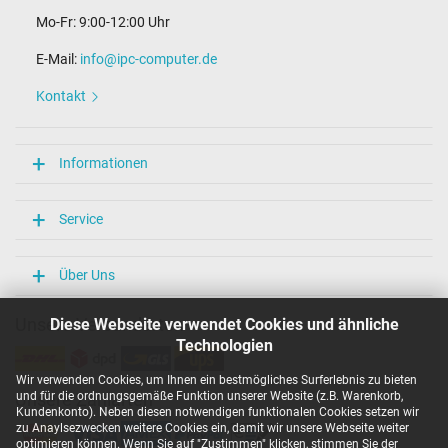
Mo-Fr: 9:00-12:00 Uhr
E-Mail:
info@ipc-computer.de
Kontakt
Informationen
Service
Über Uns
Unsere Versandarten
Diese Webseite verwendet Cookies und ähnliche
Technologien
Wir verwenden Cookies, um Ihnen ein bestmögliches Surferlebnis zu bieten
und für die ordnungsgemäße Funktion unserer Website (z.B. Warenkorb,
Unsere Zahlarten
Kundenkonto). Neben diesen notwendigen funktionalen Cookies setzen wir
zu Anaylsezwecken weitere Cookies ein, damit wir unsere Webseite weiter
optimieren können. Wenn Sie auf "Zustimmen" klicken, stimmen Sie der