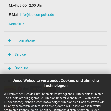
Mo-Fr: 9:00-12:00 Uhr
E-Mail:
info@ipc-computer.de
Kontakt
Informationen
Service
Über Uns
Unsere Versandarten
Diese Webseite verwendet Cookies und ähnliche
Technologien
Wir verwenden Cookies, um Ihnen ein bestmögliches Surferlebnis zu bieten
und für die ordnungsgemäße Funktion unserer Website (z.B. Warenkorb,
Unsere Zahlarten
Kundenkonto). Neben diesen notwendigen funktionalen Cookies setzen wir
zu Anaylsezwecken weitere Cookies ein, damit wir unsere Webseite weiter
optimieren können. Wenn Sie auf "Zustimmen" klicken, stimmen Sie der