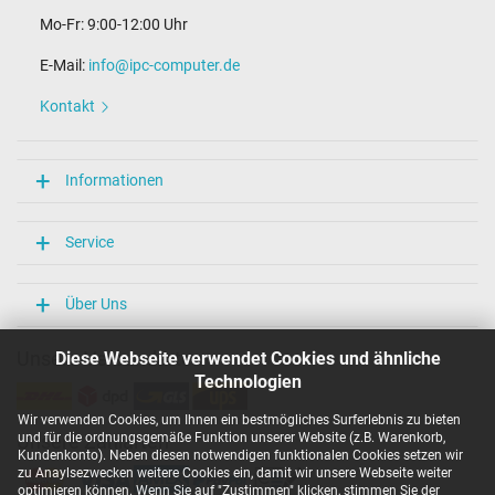
Mo-Fr: 9:00-12:00 Uhr
E-Mail:
info@ipc-computer.de
Kontakt
Informationen
Service
Über Uns
Unsere Versandarten
Diese Webseite verwendet Cookies und ähnliche
Technologien
Wir verwenden Cookies, um Ihnen ein bestmögliches Surferlebnis zu bieten
und für die ordnungsgemäße Funktion unserer Website (z.B. Warenkorb,
Unsere Zahlarten
Kundenkonto). Neben diesen notwendigen funktionalen Cookies setzen wir
zu Anaylsezwecken weitere Cookies ein, damit wir unsere Webseite weiter
optimieren können. Wenn Sie auf "Zustimmen" klicken, stimmen Sie der