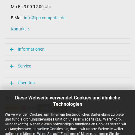
Mo-Fr: 9:00-12:00 Uhr
E-Mail:
info@ipc-computer.de
Kontakt
Informationen
Service
Über Uns
Unsere Versandarten
Diese Webseite verwendet Cookies und ähnliche
Technologien
Wir verwenden Cookies, um Ihnen ein bestmögliches Surferlebnis zu bieten
und für die ordnungsgemäße Funktion unserer Website (z.B. Warenkorb,
Unsere Zahlarten
Kundenkonto). Neben diesen notwendigen funktionalen Cookies setzen wir
zu Anaylsezwecken weitere Cookies ein, damit wir unsere Webseite weiter
optimieren können. Wenn Sie auf "Zustimmen" klicken, stimmen Sie der