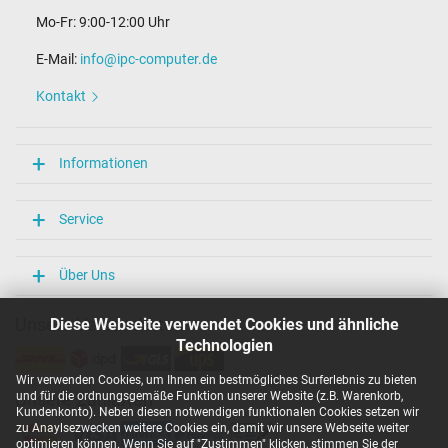
Mo-Fr: 9:00-12:00 Uhr
E-Mail:
info@ipc-computer.de
Kontakt
Informationen
Service
Über Uns
Unsere Versandarten
Diese Webseite verwendet Cookies und ähnliche
Technologien
Wir verwenden Cookies, um Ihnen ein bestmögliches Surferlebnis zu bieten
und für die ordnungsgemäße Funktion unserer Website (z.B. Warenkorb,
Unsere Zahlarten
Kundenkonto). Neben diesen notwendigen funktionalen Cookies setzen wir
zu Anaylsezwecken weitere Cookies ein, damit wir unsere Webseite weiter
optimieren können. Wenn Sie auf "Zustimmen" klicken, stimmen Sie der