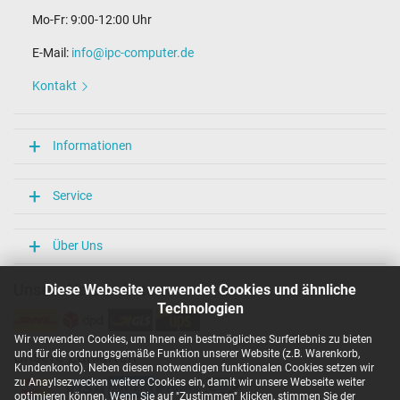
Mo-Fr: 9:00-12:00 Uhr
E-Mail:
info@ipc-computer.de
Kontakt
Informationen
Service
Über Uns
Unsere Versandarten
Diese Webseite verwendet Cookies und ähnliche
Technologien
Wir verwenden Cookies, um Ihnen ein bestmögliches Surferlebnis zu bieten
und für die ordnungsgemäße Funktion unserer Website (z.B. Warenkorb,
Unsere Zahlarten
Kundenkonto). Neben diesen notwendigen funktionalen Cookies setzen wir
zu Anaylsezwecken weitere Cookies ein, damit wir unsere Webseite weiter
optimieren können. Wenn Sie auf "Zustimmen" klicken, stimmen Sie der