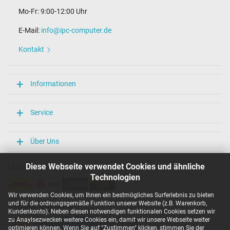
Mo-Fr: 9:00-12:00 Uhr
E-Mail:
info@ipc-computer.de
Kontakt
Informationen
Service
Über Uns
Unsere Versandarten
Diese Webseite verwendet Cookies und ähnliche
Technologien
Wir verwenden Cookies, um Ihnen ein bestmögliches Surferlebnis zu bieten
und für die ordnungsgemäße Funktion unserer Website (z.B. Warenkorb,
Unsere Zahlarten
Kundenkonto). Neben diesen notwendigen funktionalen Cookies setzen wir
zu Anaylsezwecken weitere Cookies ein, damit wir unsere Webseite weiter
optimieren können. Wenn Sie auf "Zustimmen" klicken, stimmen Sie der