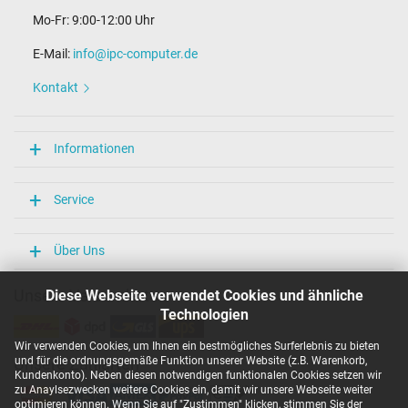
Mo-Fr: 9:00-12:00 Uhr
E-Mail:
info@ipc-computer.de
Kontakt
Informationen
Service
Über Uns
Unsere Versandarten
Diese Webseite verwendet Cookies und ähnliche
Technologien
Wir verwenden Cookies, um Ihnen ein bestmögliches Surferlebnis zu bieten
und für die ordnungsgemäße Funktion unserer Website (z.B. Warenkorb,
Unsere Zahlarten
Kundenkonto). Neben diesen notwendigen funktionalen Cookies setzen wir
zu Anaylsezwecken weitere Cookies ein, damit wir unsere Webseite weiter
optimieren können. Wenn Sie auf "Zustimmen" klicken, stimmen Sie der