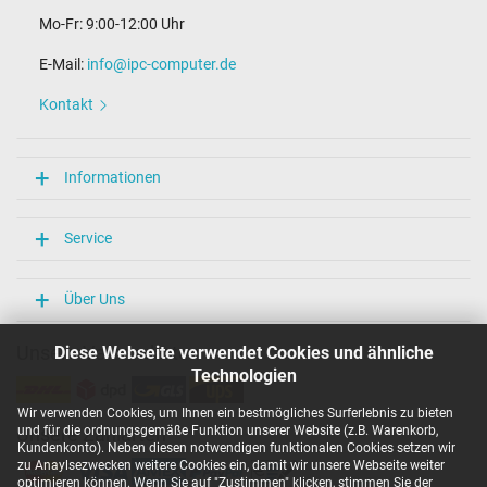
Mo-Fr: 9:00-12:00 Uhr
E-Mail:
info@ipc-computer.de
Kontakt
Informationen
Service
Über Uns
Unsere Versandarten
Diese Webseite verwendet Cookies und ähnliche
Technologien
Wir verwenden Cookies, um Ihnen ein bestmögliches Surferlebnis zu bieten
und für die ordnungsgemäße Funktion unserer Website (z.B. Warenkorb,
Unsere Zahlarten
Kundenkonto). Neben diesen notwendigen funktionalen Cookies setzen wir
zu Anaylsezwecken weitere Cookies ein, damit wir unsere Webseite weiter
optimieren können. Wenn Sie auf "Zustimmen" klicken, stimmen Sie der