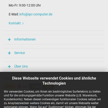
Mo-Fr: 9:00-12:00 Uhr
E-Mail:
info@ipc-computer.de
Kontakt
Informationen
Service
Über Uns
Unsere Versandarten
Diese Webseite verwendet Cookies und ähnliche
Technologien
Wir verwenden Cookies, um Ihnen ein bestmögliches Surferlebnis zu bieten
und für die ordnungsgemäße Funktion unserer Website (z.B. Warenkorb,
Unsere Zahlarten
Kundenkonto). Neben diesen notwendigen funktionalen Cookies setzen wir
zu Anaylsezwecken weitere Cookies ein, damit wir unsere Webseite weiter
optimieren können. Wenn Sie auf "Zustimmen" klicken, stimmen Sie der