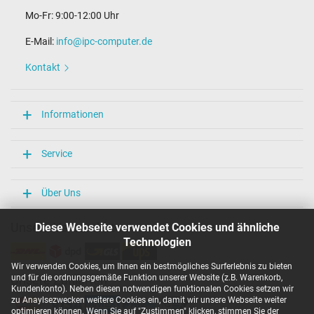
Mo-Fr: 9:00-12:00 Uhr
E-Mail:
info@ipc-computer.de
Kontakt
Informationen
Service
Über Uns
Unsere Versandarten
Diese Webseite verwendet Cookies und ähnliche
Technologien
Wir verwenden Cookies, um Ihnen ein bestmögliches Surferlebnis zu bieten
und für die ordnungsgemäße Funktion unserer Website (z.B. Warenkorb,
Unsere Zahlarten
Kundenkonto). Neben diesen notwendigen funktionalen Cookies setzen wir
zu Anaylsezwecken weitere Cookies ein, damit wir unsere Webseite weiter
optimieren können. Wenn Sie auf "Zustimmen" klicken, stimmen Sie der